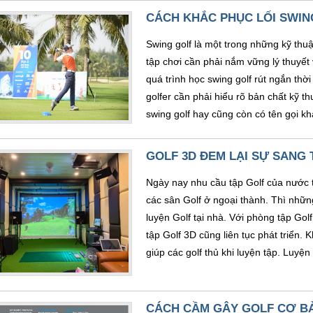
CÁCH KHẮC PHỤC LỐI SWIN
Swing golf là một trong những kỹ thuậ
tập chơi cần phải nắm vững lý thuyết
quá trình học swing golf rút ngắn th
golfer cần phải hiểu rõ bản chất kỹ th
swing golf hay cũng còn có tên gọi khá
GOLF 3D ĐEM LẠI SỰ SANG
Ngày nay nhu cầu tập Golf của nước 
các sân Golf ở ngoại thành. Thì những
luyện Golf tại nhà. Với phòng tập Golf
tập Golf 3D cũng liên tục phát triển
giúp các golf thủ khi luyện tập. Luyện 
CÁCH CẦM GẬY GOLF CƠ B