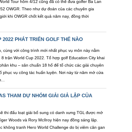
World Tour hôm 4/12 cũng đã có thể đưa golfer Ba Lan
ứ 52 OWGR. Theo như dự đoán của các chuyên gia
 giới khi OWGR chốt kết quả năm nay, đồng thời
2022 PHÁT TRIỂN GOLF THẾ NÀO
m, cùng với công trình mới nhất phục vụ môn này nằm
 8 trận World Cup 2022. Tổ hợp golf Education City khai
phân khu – sân chuẩn 18 hố để tổ chức các giải chuyên
hố phục vụ công tác huấn luyện. Nơi này từ năm mở cửa
...
AS THAM DỰ NHÓM GIẢI GIẢ LẬP CỦA
 sẽ thi đấu loạt giải bổ sung có danh xưng TGL được mở
ger Woods và Rory McIlroy hiện nay đồng sáng lập.
c không tranh Hero World Challenge do bị viêm cân gan