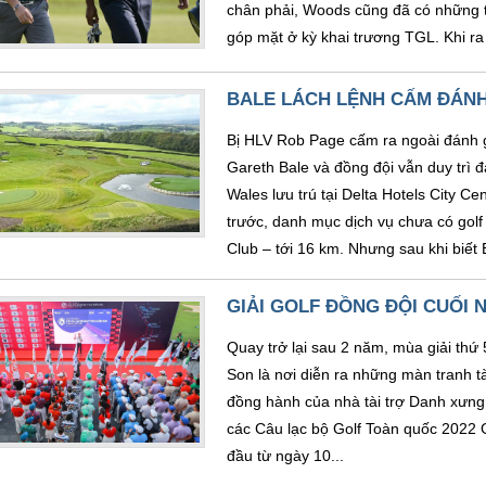
chân phải, Woods cũng đã có những t
góp mặt ở kỳ khai trương TGL. Khi r
BALE LÁCH LỆNH CẤM ĐÁNH
Bị HLV Rob Page cấm ra ngoài đánh g
Gareth Bale và đồng đội vẫn duy trì 
Wales lưu trú tại Delta Hotels City C
trước, danh mục dịch vụ chưa có golf
Club – tới 16 km. Nhưng sau khi biết 
GIẢI GOLF ĐỒNG ĐỘI CUỐI 
Quay trở lại sau 2 năm, mùa giải thứ
Son là nơi diễn ra những màn tranh t
đồng hành của nhà tài trợ Danh xưng 
các Câu lạc bộ Golf Toàn quốc 2022 G
đầu từ ngày 10...