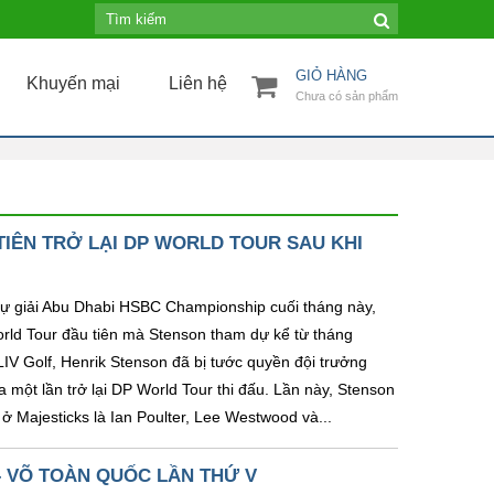
GIỎ HÀNG
Khuyến mại
Liên hệ
Chưa có sản phẩm
IÊN TRỞ LẠI DP WORLD TOUR SAU KHI
dự giải Abu Dhabi HSBC Championship cuối tháng này,
rld Tour đầu tiên mà Stenson tham dự kể từ tháng
LIV Golf, Henrik Stenson đã bị tước quyền đội trưởng
ột lần trở lại DP World Tour thi đấu. Lần này, Stenson
ở Majesticks là Ian Poulter, Lee Westwood và...
– VÕ TOÀN QUỐC LẦN THỨ V