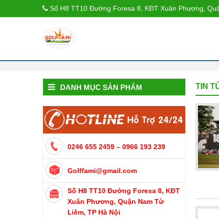
Số H8 TT10 Đường Foresa 8, KĐT Xuân Phương, Quậ
TIN T
DANH MỤC SẢN PHẨM
0246 655 2459 – 0966 193 239
Golffami@gmail.com
Số H8 TT10 Đường Foresa 8, KĐT
Xuân Phương, Quận Nam Từ
Liêm, TP Hà Nội