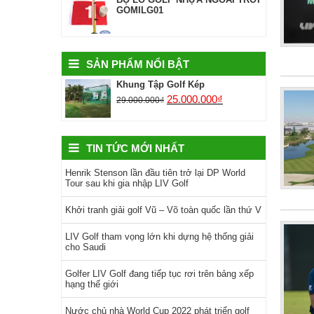
GOMILG01
SẢN PHẨM NỔI BẬT
Khung Tập Golf Kép
25.000.000
₫
29.000.000
₫
TIN TỨC MỚI NHẤT
Henrik Stenson lần đầu tiên trở lại DP World
Tour sau khi gia nhập LIV Golf
Khởi tranh giải golf Vũ – Võ toàn quốc lần thứ V
LIV Golf tham vọng lớn khi dựng hệ thống giải
cho Saudi
Golfer LIV Golf đang tiếp tục rơi trên bảng xếp
hạng thế giới
Nước chủ nhà World Cup 2022 phát triển golf