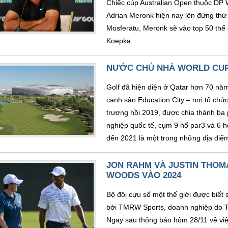
Chiếc cúp Australian Open thuộc DP 
Adrian Meronk hiện nay lên đứng th
Mosferatu, Meronk sẽ vào top 50 thế
Koepka...
NƯỚC CHỦ NHÀ WORLD CUP 
Golf đã hiện diện ở Qatar hơn 70 nă
cạnh sân Education City – nơi tổ chức
trương hồi 2019, được chia thành ba 
nghiệp quốc tế, cụm 9 hố par3 và 6 
đến 2021 là một trong những địa điểm
JON RAHM VÀ JUSTIN THOM
WOODS VÀO 2024
Bộ đôi cựu số một thế giới được biết
bởi TMRW Sports, doanh nghiệp do Ti
Ngay sau thông báo hôm 28/11 về việ