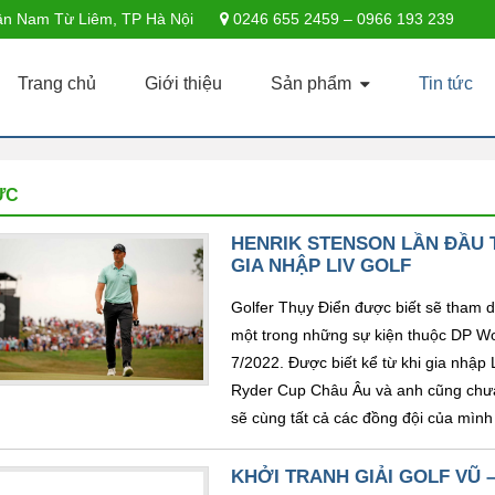
n Nam Từ Liêm, TP Hà Nội
0246 655 2459 – 0966 193 239
Trang chủ
Giới thiệu
Sản phẩm
Tin tức
ỨC
HENRIK STENSON LẦN ĐẦU T
GIA NHẬP LIV GOLF
Golfer Thụy Điển được biết sẽ tham 
một trong những sự kiện thuộc DP Wo
7/2022. Được biết kể từ khi gia nhập 
Ryder Cup Châu Âu và anh cũng chưa m
sẽ cùng tất cả các đồng đội của mình 
KHỞI TRANH GIẢI GOLF VŨ 