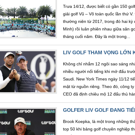
Trưa 14/12, được biết có gần 150 golf
giải golf Vũ – Võ toàn quốc lần thứ V
thường niên từ 2017, trong đó hai kỳ
Minh) rồi luân phiên nhau giữa sân g
tháng cuối năm. Đây là một trong...
LIV GOLF THAM VỌNG LỚN K
Không chỉ nhắm 12 ngôi sao sáng nhấ
nhiều người nổi tiếng khi mở đấu trư
Saudi. New York Times ngày 11/12 tiết 
mật từ nguồn riêng. Theo đó, công t
CEO đã định chiêu mộ 12 đấu thủ hàn
GOLFER LIV GOLF ĐANG TIẾ
Brook Koepka, là một trong những thà
top 50 khi bảng golf chuyên nghiệp t