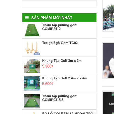
SẢN PHẨM MỚI NHẤT
Thảm tập putting golf
GOMIP2412
Tee golf gỗ GomiTG02
Khung Tập Golf 3m x 3m
9.500
₫
Khung Tập Golf 2.4m x 2.4m
5.600
₫
Thảm tập putting golf
GOMIP0315-3
BỘ LỖ GOLF NHỰA NGOÀI TRỜI