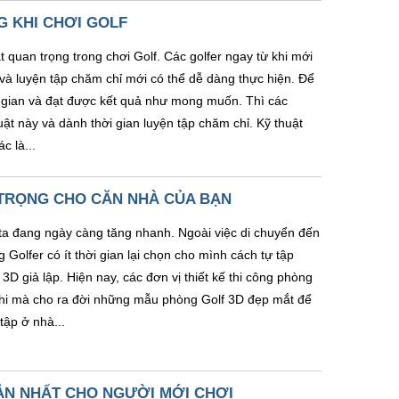
G KHI CHƠI GOLF
t quan trọng trong chơi Golf. Các golfer ngay từ khi mới
 và luyện tập chăm chỉ mới có thể dễ dàng thực hiện. Để
ời gian và đạt được kết quả như mong muốn. Thì các
uật này và dành thời gian luyện tập chăm chỉ. Kỹ thuật
c là...
 TRỌNG CHO CĂN NHÀ CỦA BẠN
ta đang ngày càng tăng nhanh. Ngoài việc di chuyển đến
 Golfer có ít thời gian lại chọn cho mình cách tự tập
 3D giả lập. Hiện nay, các đơn vị thiết kế thi công phòng
. Khi mà cho ra đời những mẫu phòng Golf 3D đẹp mắt để
tập ở nhà...
ẢN NHẤT CHO NGƯỜI MỚI CHƠI