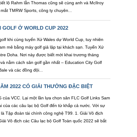
iết lộ Rahm lẫn Thomas cũng sẽ cùng anh và McIlroy
a mắt TMRW Sports, công ty chuyên...
 GOLF Ở WORLD CUP 2022
olf khi cùng tuyển Xứ Wales dự World Cup, tuy nhiên
đam mê bằng máy golf giả lập tại khách sạn. Tuyển Xứ
entre Doha. Nơi này được biết mới khai trương tháng
 và nằm cách sân golf gần nhất – Education City Golf
Bale và các đồng đội...
NĂM 2022 CÓ GIẢI THƯỞNG ĐẶC BIỆT
 5 của VCC. Lại một lần lựa chọn sân FLC Golf Links Sam
ài của các câu lạc bộ Golf đến từ khắp cả nước. Với sự
là Tập đoàn tài chính công nghệ T99. 1. Giải Vô địch
iải Vô địch các Câu lạc bộ Golf Toàn quốc 2022 sẽ bắt