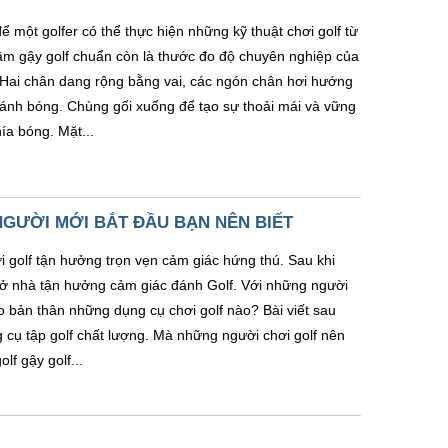
ể một golfer có thể thực hiện những kỹ thuật chơi golf từ
m gậy golf chuẩn còn là thước đo độ chuyên nghiệp của
f Hai chân dang rộng bằng vai, các ngón chân hơi hướng
đánh bóng. Chùng gối xuống để tạo sự thoải mái và vững
ía bóng. Mặt...
GƯỜI MỚI BẮT ĐẦU BẠN NÊN BIẾT
i golf tận hưởng trọn vẹn cảm giác hứng thú. Sau khi
 ở nhà tận hưởng cảm giác đánh Golf. Với những người
ho bản thân những dụng cụ chơi golf nào? Bài viết sau
g cụ tập golf chất lượng. Mà những người chơi golf nên
lf gậy golf...