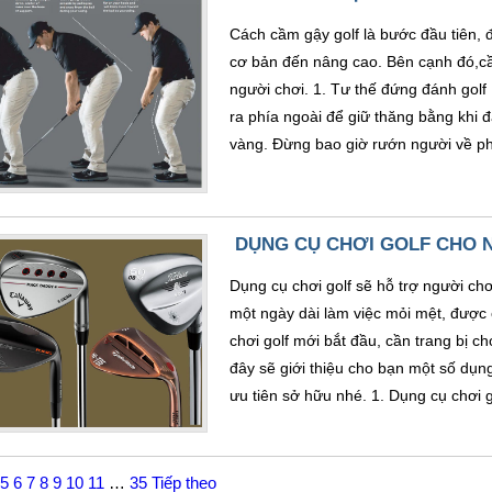
Cách cầm gậy golf là bước đầu tiên, đ
cơ bản đến nâng cao. Bên cạnh đó,cầ
người chơi. 1. Tư thế đứng đánh gol
ra phía ngoài để giữ thăng bằng khi 
vàng. Đừng bao giờ rướn người về ph
DỤNG CỤ CHƠI GOLF CHO N
Dụng cụ chơi golf sẽ hỗ trợ người chơ
một ngày dài làm việc mỏi mệt, được
chơi golf mới bắt đầu, cần trang bị c
đây sẽ giới thiệu cho bạn một số dụn
ưu tiên sở hữu nhé. 1. Dụng cụ chơi go
5
6
7
8
9
10
11
…
35
Tiếp theo