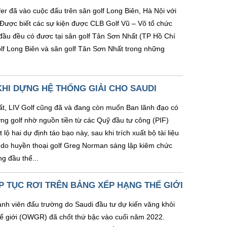
er đã vào cuộc đấu trên sân golf Long Biên, Hà Nội với
. Được biết các sự kiện được CLB Golf Vũ – Võ tổ chức
 đầu đều có đươc tại sân golf Tân Sơn Nhất (TP Hồ Chí
olf Long Biên và sân golf Tân Sơn Nhất trong những
HI DỰNG HỆ THỐNG GIẢI CHO SAUDI
t, LIV Golf cũng đã và đang còn muốn Ban lãnh đạo có
ờng golf nhờ nguồn tiền từ các Quỹ đầu tư công (PIF)
lộ hai dự định táo bạo này, sau khi trích xuất bộ tài liệu
y do huyền thoại golf Greg Norman sáng lập kiêm chức
g đầu thế...
P TỤC RƠI TRÊN BẢNG XẾP HẠNG THẾ GIỚI
nh viên đấu trường do Saudi đầu tư dự kiến văng khỏi
hế giới (OWGR) đã chốt thứ bậc vào cuối năm 2022.