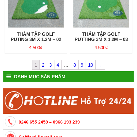
THẢM TẬP GOLF
THẢM TẬP GOLF
PUTING 3M X 1.2M – 02
PUTTING 3M X 1.2M – 03
4.500
₫
4.500
₫
1
2
3
4
…
8
9
10
→
DANH MỤC SẢN PHẨM
0246 655 2459 – 0966 193 239
Golffami@gmail.com