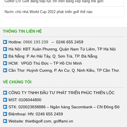
Golfer LIV Golf đang tiếp tục rơi trên bảng xếp hạng thế giới
Nước chủ nhà World Cup 2022 phát triển golf thế nào
THÔNG TIN LIÊN HỆ
Hotline:
0966 193 239
– 0246 655 2459
Hà Nội: KĐT Xuân Phương, Quận Nam Từ Liêm, TP Hà Nội
Đà Nẵng: P. An Hải Tây, Q. Sơn Trà, TP. Đà Nẵng.
HCM: VPGD Thủ Đức – TP Hồ Chí Minh
Cần Thơ: Huỳnh Cương, P. An Cư, Q. Ninh Kiều, TP Cần Thơ.
VỀ CHÚNG TÔI
CÔNG TY TNHH ĐẦU TƯ PHÁT TRIỂN PHÚC THIÊN LỘC
MST: 0106044800
STK: 020023838886 – Ngân hàng Sacombank – CN Đông Đô
Điệnthoại: HN: 0246 655 2459
Website:
thietbigolf.com
,
golffami.vn