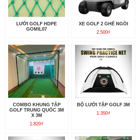
LƯỚI GOLF HDPE
XE GOLF 2 GHẾ NGỒI
GOMIL07
2.500
₫
COMBO KHUNG TẬP
BỘ LƯỚI TẬP GOLF 3M
GOLF TRUNG QUỐC 3M
1.350
₫
X 3M
1.820
₫