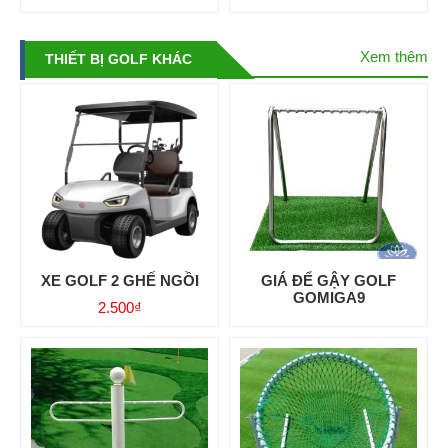
Xem thêm
THIẾT BỊ GOLF KHÁC
XE GOLF 2 GHẾ NGỒI
GIÁ ĐỂ GẬY GOLF
GOMIGA9
2.500
₫