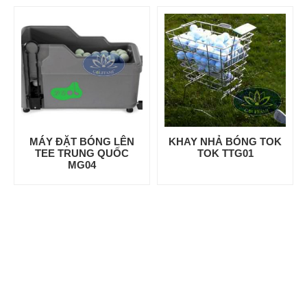
MÁY ĐẶT BÓNG LÊN
KHAY NHẢ BÓNG TOK
TEE TRUNG QUỐC
TOK TTG01
MG04
Golffami chuyên cung cấp các
thiết bị golf
, các
thiết bị sân tập golf
như gậy golf,
thảm
golf
,
Putting golf
, tee golf, khay đựng bóng golf, và cũng phải kể đến các
thiết bị golf
như đèn sân golf, khay nhả bóng, bảng số hiệu, các chipping nét, hay những máy rửa
bóng, xe nhặt bóng, các loại lỗ cờ golf, cùng vách ngăn sân tập golf…đây được coi là
một trong những vật dụng mà các golfer cần và không thể thiếu. Golffami là một trong
những đơn vị đi đầu tron cung cấp các
thiết bị chơi golf
thì chúng tôi cũng rất mong
muốn mang đến cho các đối tác, quý khách hàng những sản phẩm chất lượng cũng
những mức giá thấp nhất.Hiện nay golffami cung cấp rất nhiều các loại máy móc, các
thiết bị khác hỗ trợ trên sân tập golf cũng như sân golf, sản phẩm của chúng tôi cung
cấp hiện cũng rất đa dạng về mẫu mà cũng như kích thước.Hiện nay với những uy tín
lâu năm trên thì trường, khi đến với golffami bạn cũng sẽ hoàn toàn yên tâm về những
thiết bị sân golf mà chúng tôi cung cấp. Và đối với những đối tác cũng như khách hàng
lâu năm mà chúng tôi cũng có những chính sách nhất định ưu đãi đặc biệt. Và cũng