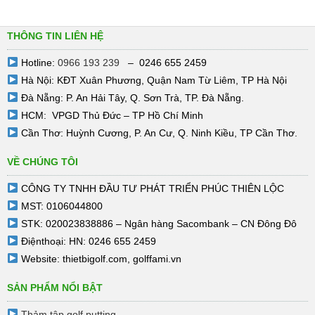
còn tùy vào số lượng đơn hàng Golffami cũng sẽ có những chính sách hỗ trợ vận
chuyển cũng như giao hàng tốt nhất cho quý khách.
THÔNG TIN LIÊN HỆ
Hotline:
0966 193 239
– 0246 655 2459
Hà Nội: KĐT Xuân Phương, Quận Nam Từ Liêm, TP Hà Nội
Đà Nẵng: P. An Hải Tây, Q. Sơn Trà, TP. Đà Nẵng.
HCM: VPGD Thủ Đức – TP Hồ Chí Minh
Cần Thơ: Huỳnh Cương, P. An Cư, Q. Ninh Kiều, TP Cần Thơ.
VỀ CHÚNG TÔI
CÔNG TY TNHH ĐẦU TƯ PHÁT TRIỂN PHÚC THIÊN LỘC
MST: 0106044800
STK: 020023838886 – Ngân hàng Sacombank – CN Đông Đô
Điệnthoại: HN: 0246 655 2459
Website:
thietbigolf.com
,
golffami.vn
SẢN PHẨM NỔI BẬT
Thảm tập golf putting