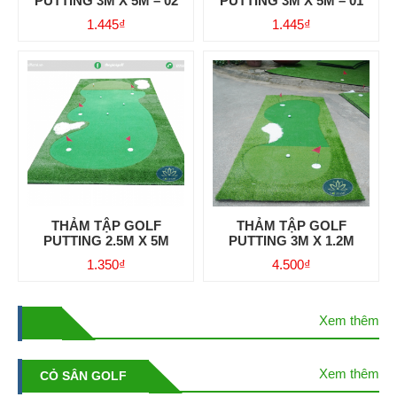
PUTTING 3M X 5M – 02
PUTTING 3M X 5M – 01
1.445
₫
1.445
₫
THẢM TẬP GOLF
THẢM TẬP GOLF
PUTTING 2.5M X 5M
PUTTING 3M X 1.2M
1.350
₫
4.500
₫
Xem thêm
Xem thêm
CỎ SÂN GOLF