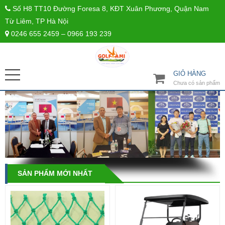
Số H8 TT10 Đường Foresa 8, KĐT Xuân Phương, Quận Nam
Từ Liêm, TP Hà Nội
0246 655 2459 – 0966 193 239
GIỎ HÀNG
Chưa có sản phẩm
SẢN PHẨM MỚI NHẤT