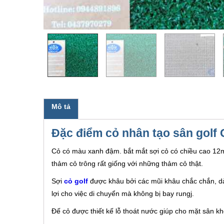
Mô tả
Đặc điểm cỏ nhân tạo sân golf
Cỏ có màu xanh đậm. bắt mắt sợi cỏ có chiều cao 12m
thảm cỏ trông rất giống với những thảm cỏ thật.
Sợi
cỏ golf
được khâu bởi các mũi khâu chắc chắn, dà
lợi cho việc di chuyển mà không bị bay rungj.
Đế cỏ được thiết kế lỗ thoát nước giúp cho mặt sân k