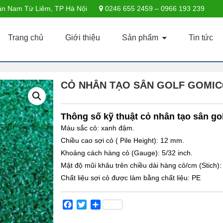
n Nam Từ Liêm, TP Hà Nội
0246 655 2459 – 0966 193 239
Trang chủ
Giới thiệu
Sản phẩm
Tin tức
CỎ NHÂN TẠO SÂN GOLF GOMIC
Thông số kỹ thuật cỏ nhân tạo sân go
Màu sắc cỏ: xanh đậm.
Chiều cao sợi cỏ ( Pile Height): 12 mm.
Khoảng cách hàng cỏ (Gauge): 5/32 inch.
Mật độ mũi khâu trên chiều dài hàng cỏ/cm (Stich):
Chất liệu sợi cỏ được làm bằng chất liệu: PE
Facebook
Twitter
Share