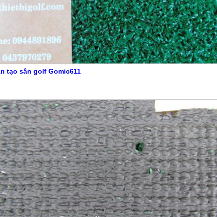
n tạo sân golf Gomic611