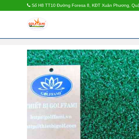
Số H8 TT10 Đường Foresa 8, KĐT Xuân Phương, Quậ