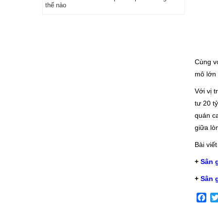
thế nào
Cùng vớ
mô lớn 
Với vị 
tư 20 t
quán ca
giữa lò
Bài viết
+
Sân 
+
Sân g
Fa