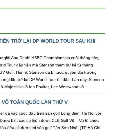
IÊN TRỞ LẠI DP WORLD TOUR SAU KHI
dự giải Abu Dhabi HSBC Championship cuối tháng này,
rld Tour đầu tiên mà Stenson tham dự kể từ tháng
LIV Golf, Henrik Stenson đã bị tước quyền đội trưởng
ột lần trở lại DP World Tour thi đấu. Lần này, Stenson
ở Majesticks là Ian Poulter, Lee Westwood và...
– VÕ TOÀN QUỐC LẦN THỨ V
er đã vào cuộc đấu trên sân golf Long Biên, Hà Nội với
. Được biết các sự kiện được CLB Golf Vũ – Võ tổ chức
 đầu đều có đươc tại sân golf Tân Sơn Nhất (TP Hồ Chí