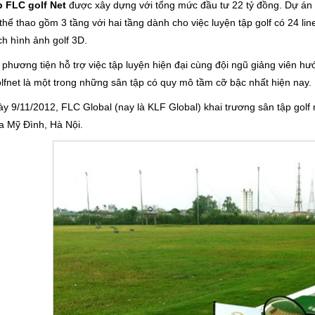
p FLC golf Net
được xây dựng với tổng mức đầu tư 22 tỷ đồng. Dự án g
thể thao gồm 3 tầng với hai tầng dành cho việc luyện tập golf có 24 li
ch hình ảnh golf 3D.
 phương tiện hỗ trợ việc tập luyện hiện đại cùng đội ngũ giảng viên 
fnet là một trong những sân tập có quy mô tầm cỡ bậc nhất hiện nay.
y 9/11/2012, FLC Global (nay là KLF Global) khai trương sân tập golf 
a Mỹ Đình, Hà Nội.