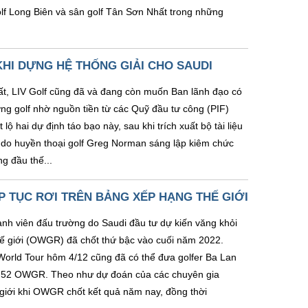
olf Long Biên và sân golf Tân Sơn Nhất trong những
HI DỰNG HỆ THỐNG GIẢI CHO SAUDI
t, LIV Golf cũng đã và đang còn muốn Ban lãnh đạo có
ờng golf nhờ nguồn tiền từ các Quỹ đầu tư công (PIF)
lộ hai dự định táo bạo này, sau khi trích xuất bộ tài liệu
y do huyền thoại golf Greg Norman sáng lập kiêm chức
g đầu thế...
P TỤC RƠI TRÊN BẢNG XẾP HẠNG THẾ GIỚI
nh viên đấu trường do Saudi đầu tư dự kiến văng khỏi
hế giới (OWGR) đã chốt thứ bậc vào cuối năm 2022.
World Tour hôm 4/12 cũng đã có thể đưa golfer Ba Lan
ứ 52 OWGR. Theo như dự đoán của các chuyên gia
 giới khi OWGR chốt kết quả năm nay, đồng thời