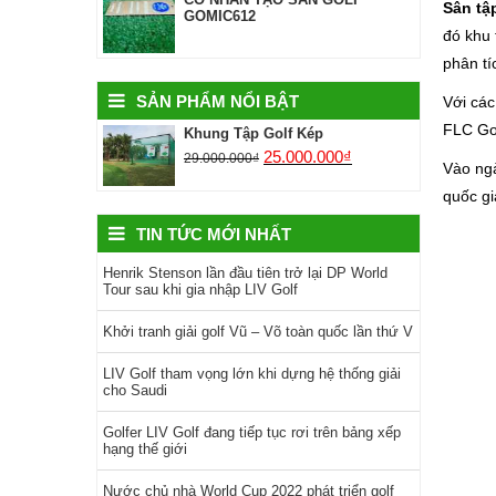
Sân tậ
GOMIC612
đó khu 
phân tí
SẢN PHẨM NỔI BẬT
Với các
FLC Gol
Khung Tập Golf Kép
25.000.000
₫
29.000.000
₫
Vào ngà
quốc gi
TIN TỨC MỚI NHẤT
Henrik Stenson lần đầu tiên trở lại DP World
Tour sau khi gia nhập LIV Golf
Khởi tranh giải golf Vũ – Võ toàn quốc lần thứ V
LIV Golf tham vọng lớn khi dựng hệ thống giải
cho Saudi
Golfer LIV Golf đang tiếp tục rơi trên bảng xếp
hạng thế giới
Nước chủ nhà World Cup 2022 phát triển golf