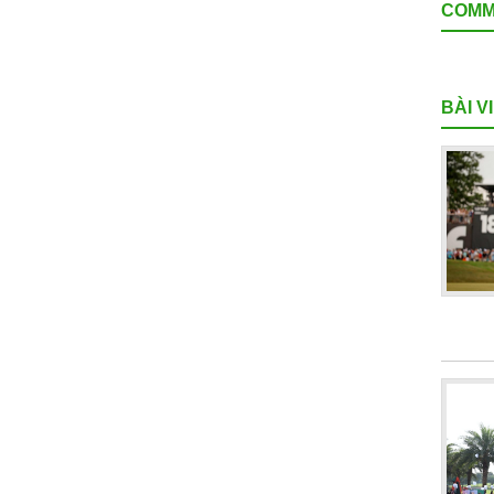
COMM
BÀI V