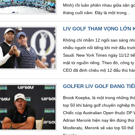
Minh) rồi luân phiên nhau giữa sân g
tháng cuối năm. Đây là một trong...
LIV GOLF THAM VỌNG LỚN K
Không chỉ nhắm 12 ngôi sao sáng nhấ
nhiều người nổi tiếng khi mở đấu trư
Saudi. New York Times ngày 11/12 tiết 
mật từ nguồn riêng. Theo đó, công t
CEO đã định chiêu mộ 12 đấu thủ hàn
GOLFER LIV GOLF ĐANG TIẾ
Brook Koepka, là một trong những thà
top 50 khi bảng golf chuyên nghiệp t
Chiếc cúp Australian Open thuộc DP 
Adrian Meronk hiện nay lên đứng th
Mosferatu, Meronk sẽ vào top 50 thế