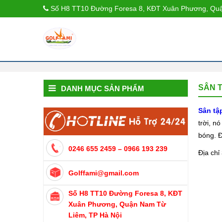
Số H8 TT10 Đường Foresa 8, KĐT Xuân Phương, Quậ
SÂN T
DANH MỤC SẢN PHẨM
Sân tậ
trời, n
bóng. Đ
0246 655 2459 – 0966 193 239
Địa chỉ
Golffami@gmail.com
Số H8 TT10 Đường Foresa 8, KĐT
Xuân Phương, Quận Nam Từ
Liêm, TP Hà Nội