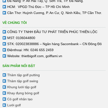
Đà Nẵng: P. An Hải Tây, Q. Sơn Trà, TP. Đà Nẵng.
HCM: VPGD Thủ Đức – TP Hồ Chí Minh
Cần Thơ: Huỳnh Cương, P. An Cư, Q. Ninh Kiều, TP Cần Thơ.
VỀ CHÚNG TÔI
CÔNG TY TNHH ĐẦU TƯ PHÁT TRIỂN PHÚC THIÊN LỘC
MST: 0106044800
STK: 020023838886 – Ngân hàng Sacombank – CN Đông Đô
Điệnthoại: HN: 0246 655 2459
Website:
thietbigolf.com
,
golffami.vn
SẢN PHẨM NỔI BẬT
Thảm tập golf putting
Thảm tập golf swing
Khung lưới tập golf
Khay đựng bóng golf
Cỏ golf nhân tạo
Lưới golf