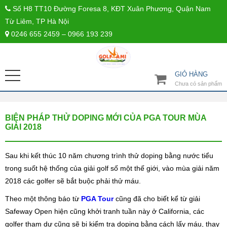
Số H8 TT10 Đường Foresa 8, KĐT Xuân Phương, Quận Nam
Từ Liêm, TP Hà Nội
0246 655 2459 – 0966 193 239
GIỎ HÀNG
Chưa có sản phẩm
BIỆN PHÁP THỬ DOPING MỚI CỦA PGA TOUR MÙA
GIẢI 2018
Sau khi kết thúc 10 năm chương trình thử doping bằng nước tiểu
trong suốt hệ thống của giải golf số một thế giới, vào mùa giải năm
2018 các golfer sẽ bắt buộc phải thử máu.
Theo một thông báo từ
PGA Tour
cũng đã cho biết kể từ giải
Safeway Open hiện cũng khởi tranh tuần này ở California, các
golfer tham dự cũng sẽ bị kiểm tra doping bằng cách lấy máu, thay