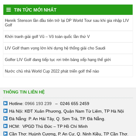
TIN TỨC MỚI NHẤT
Henrik Stenson lần đầu tiên trở lại DP World Tour sau khi gia nhập LIV
Golf
Khởi tranh giải golf Vũ – Võ toàn quốc lần thứ V
LIV Golf tham vọng lớn khi dựng hệ thống giải cho Saudi
Golfer LIV Golf đang tiếp tục rơi trên bảng xếp hạng thế giới
Nước chủ nhà World Cup 2022 phát triển golf thế nào
THÔNG TIN LIÊN HỆ
Hotline:
0966 193 239
– 0246 655 2459
Hà Nội: KĐT Xuân Phương, Quận Nam Từ Liêm, TP Hà Nội
Đà Nẵng: P. An Hải Tây, Q. Sơn Trà, TP. Đà Nẵng.
HCM: VPGD Thủ Đức – TP Hồ Chí Minh
Cần Thơ: Huỳnh Cương, P. An Cư, Q. Ninh Kiều, TP Cần Thơ.