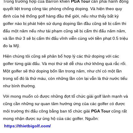
Trong trường hợp của Barron khiến
PGA Tour
cần phải hành động
quyết liệt trong công tác phòng chống doping. Và hiện theo quy
định của hệ thống golf hàng đầu thế giới, nếu như thấy bất kỳ
golfer nào bị phát hiện sử dụng doping lần đầu cũng sẽ bị cấm thi
đấu một năm nếu như tái phạm cũng sẽ bị cấm thi đấu năm năm,
và lần thứ 3 sẽ bị cấm thi đấu vĩnh viễn cùng với tiền phạt 0.5 triệu
đo la Mỹ.
Hiện chúng tôi cũng sẽ phân bố hợp lý các thử doping với các
golfer từng giải đấu. Và mọi thứ sẽ dễ chịu chứ không quá rắc rối.
Một golfer sẽ thử doping bốn lần trong năm, như chỉ có một lần
trong số đó là thử máu, còn những lần còn lại vẫn là thử nước tiểu
như bình thường.
Với mong muốn có được những đợt tổ chức giải golf lành mạnh và
cũng cần những sự quan tâm hưởng ứng của các golfer có được
môi trường thi đấu công bằng ban tổ chức giải
PGA Tour
cũng rất
mong nhận được sự ủng hộ của các golfer. Nguồn:
https://thietbigolf.com/