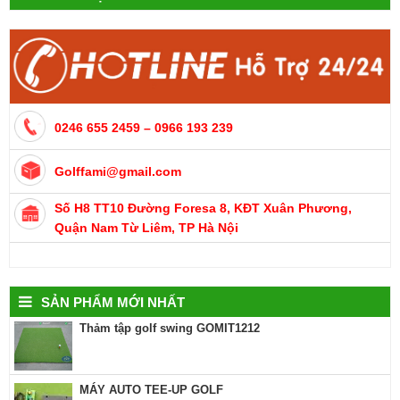
0246 655 2459 – 0966 193 239
Golffami@gmail.com
Số H8 TT10 Đường Foresa 8, KĐT Xuân Phương,
Quận Nam Từ Liêm, TP Hà Nội
SẢN PHẨM MỚI NHẤT
Thảm tập golf swing GOMIT1212
MÁY AUTO TEE-UP GOLF