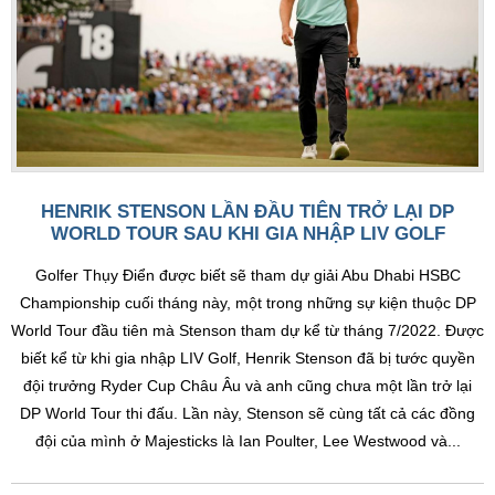
HENRIK STENSON LẦN ĐẦU TIÊN TRỞ LẠI DP
WORLD TOUR SAU KHI GIA NHẬP LIV GOLF
Golfer Thụy Điển được biết sẽ tham dự giải Abu Dhabi HSBC
Championship cuối tháng này, một trong những sự kiện thuộc DP
World Tour đầu tiên mà Stenson tham dự kể từ tháng 7/2022. Được
biết kể từ khi gia nhập LIV Golf, Henrik Stenson đã bị tước quyền
đội trưởng Ryder Cup Châu Âu và anh cũng chưa một lần trở lại
DP World Tour thi đấu. Lần này, Stenson sẽ cùng tất cả các đồng
đội của mình ở Majesticks là Ian Poulter, Lee Westwood và...