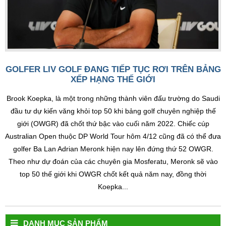
GOLFER LIV GOLF ĐANG TIẾP TỤC RƠI TRÊN BẢNG
XẾP HẠNG THẾ GIỚI
Brook Koepka, là một trong những thành viên đấu trường do Saudi
đầu tư dự kiến văng khỏi top 50 khi bảng golf chuyên nghiệp thế
giới (OWGR) đã chốt thứ bậc vào cuối năm 2022. Chiếc cúp
Australian Open thuộc DP World Tour hôm 4/12 cũng đã có thể đưa
golfer Ba Lan Adrian Meronk hiện nay lên đứng thứ 52 OWGR.
Theo như dự đoán của các chuyên gia Mosferatu, Meronk sẽ vào
top 50 thế giới khi OWGR chốt kết quả năm nay, đồng thời
Koepka...
DANH MỤC SẢN PHẨM