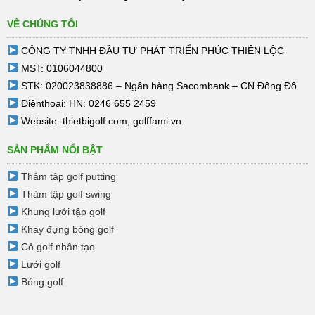
VỀ CHÚNG TÔI
CÔNG TY TNHH ĐẦU TƯ PHÁT TRIỂN PHÚC THIÊN LỘC
MST: 0106044800
STK: 020023838886 – Ngân hàng Sacombank – CN Đông Đô
Điệnthoại: HN: 0246 655 2459
Website:
thietbigolf.com
,
golffami.vn
SẢN PHẨM NỔI BẬT
Thảm tập golf putting
Thảm tập golf swing
Khung lưới tập golf
Khay đựng bóng golf
Cỏ golf nhân tạo
Lưới golf
Bóng golf