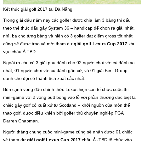
Kết thúc giải golf 2017 tại Đà Nẵng
Trong giải đấu năm nay các golfer được chia làm 3 bảng thi đấu
theo thể thức đấu gậy System 36 – handicap để chọn ra giải nhất,
nhì, ba cho từng bảng và hiện có 3 golfer đạt điểm gross tốt nhất
cũng sẽ được trao vé mời tham dự
giải golf Lexus Cup 2017
khu
vực châu Á TBD.
Ngoài ra còn có 3 giải phụ dành cho 02 người chơi với cú đánh xa
nhất, 01 người chơi với cú đánh gần cờ, và 01 giải Best Group
dành cho đội có thành tích xuất sắc nhất.
Bên cạnh vòng đấu chính thức Lexus hiện còn tổ chức cuộc thi
mini-game với 2 vòng putt bóng vào lỗ với phần thưởng đặc biệt là
chiếc gậy golf cổ xuất xứ từ Scotland – khởi nguồn của môn thể
thao golf, được điều khiển bởi golfer thủ chuyên nghiệp PGA
Darren Chapman.
Người thắng chung cuộc mini-game cũng sẽ nhận được 01 chiếc
vé tham dự
giải golf Lexus Cup 2017
châu Á -TBD tổ chức vào