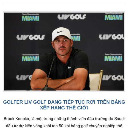
GOLFER LIV GOLF ĐANG TIẾP TỤC RƠI TRÊN BẢNG
XẾP HẠNG THẾ GIỚI
Brook Koepka, là một trong những thành viên đấu trường do Saudi
đầu tư dự kiến văng khỏi top 50 khi bảng golf chuyên nghiệp thế