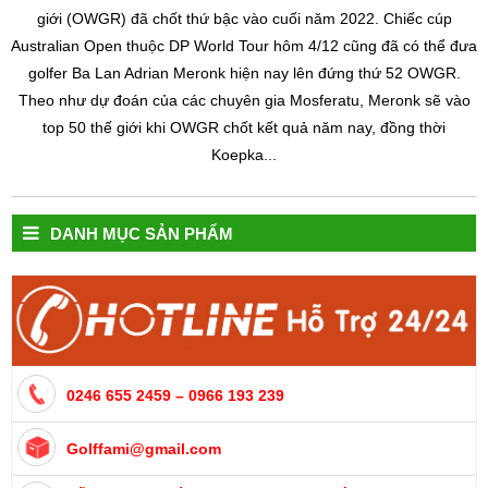
giới (OWGR) đã chốt thứ bậc vào cuối năm 2022. Chiếc cúp
Australian Open thuộc DP World Tour hôm 4/12 cũng đã có thể đưa
golfer Ba Lan Adrian Meronk hiện nay lên đứng thứ 52 OWGR.
Theo như dự đoán của các chuyên gia Mosferatu, Meronk sẽ vào
top 50 thế giới khi OWGR chốt kết quả năm nay, đồng thời
Koepka...
DANH MỤC SẢN PHẨM
0246 655 2459 – 0966 193 239
Golffami@gmail.com