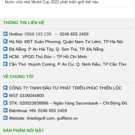
Nước chủ nhà World Cup 2022 phát triển golf thế nào
THÔNG TIN LIÊN HỆ
Hotline:
0966 193 239
– 0246 655 2459
Hà Nội: KĐT Xuân Phương, Quận Nam Từ Liêm, TP Hà Nội
Đà Nẵng: P. An Hải Tây, Q. Sơn Trà, TP. Đà Nẵng.
HCM: VPGD Thủ Đức – TP Hồ Chí Minh
Cần Thơ: Huỳnh Cương, P. An Cư, Q. Ninh Kiều, TP Cần Thơ.
VỀ CHÚNG TÔI
CÔNG TY TNHH ĐẦU TƯ PHÁT TRIỂN PHÚC THIÊN LỘC
MST: 0106044800
STK: 020023838886 – Ngân hàng Sacombank – CN Đông Đô
Điệnthoại: HN: 0246 655 2459
Website:
thietbigolf.com
,
golffami.vn
SẢN PHẨM NỔI BẬT