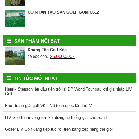
CỎ NHÂN TẠO SÂN GOLF GOMIC612
SẢN PHẨM NỔI BẬT
Khung Tập Golf Kép
25.000.000
₫
29.000.000
₫
TIN TỨC MỚI NHẤT
Henrik Stenson lần đầu tiên trở lại DP World Tour sau khi gia nhập LIV
Golf
Khởi tranh giải golf Vũ – Võ toàn quốc lần thứ V
LIV Golf tham vọng lớn khi dựng hệ thống giải cho Saudi
Golfer LIV Golf đang tiếp tục rơi trên bảng xếp hạng thế giới