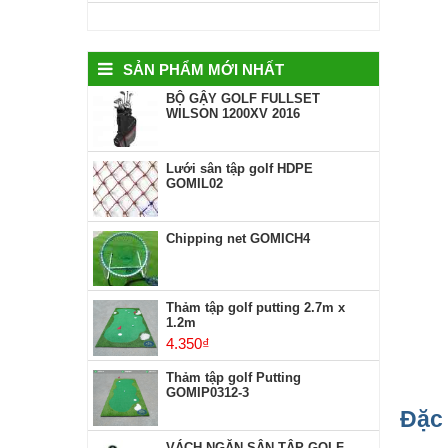
SẢN PHẨM MỚI NHẤT
BỘ GẬY GOLF FULLSET
WILSON 1200XV 2016
Lưới sân tập golf HDPE
GOMIL02
Chipping net GOMICH4
Thảm tập golf putting 2.7m x
1.2m
4.350
₫
Thảm tập golf Putting
GOMIP0312-3
Đặc 
VÁCH NGĂN SÂN TẬP GOLF