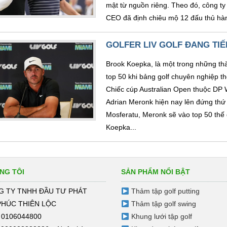
mật từ nguồn riêng. Theo đó, công t
CEO đã định chiêu mộ 12 đấu thủ hàn
GOLFER LIV GOLF ĐANG TIẾ
Brook Koepka, là một trong những thà
top 50 khi bảng golf chuyên nghiệp t
Chiếc cúp Australian Open thuộc DP 
Adrian Meronk hiện nay lên đứng th
Mosferatu, Meronk sẽ vào top 50 thế
Koepka...
NG TÔI
SẢN PHẨM NỔI BẬT
 TY TNHH ĐẦU TƯ PHÁT
Thảm tập golf putting
PHÚC THIÊN LỘC
Thảm tập golf swing
 0106044800
Khung lưới tập golf