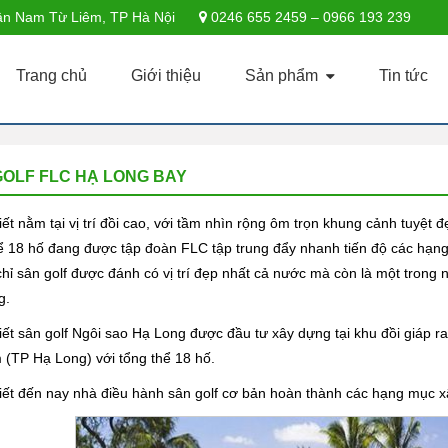
n Nam Từ Liêm, TP Hà Nội
0246 655 2459 – 0966 193 239
Trang chủ
Giới thiệu
Sản phẩm
Tin tức
GOLF FLC HẠ LONG BAY
ết nằm tại vị trí đồi cao, với tầm nhìn rộng ôm trọn khung cảnh tuyệt 
ể 18 hố đang được tập đoàn FLC tập trung đẩy nhanh tiến độ các hạn
hỉ sân golf được đánh có vị trí đẹp nhất cả nước mà còn là một trong
g.
ết sân golf Ngôi sao Hạ Long được đầu tư xây dựng tại khu đồi giáp 
(TP Hạ Long) với tổng thể 18 hố.
ết đến nay nhà điều hành sân golf cơ bản hoàn thành các hạng mục x