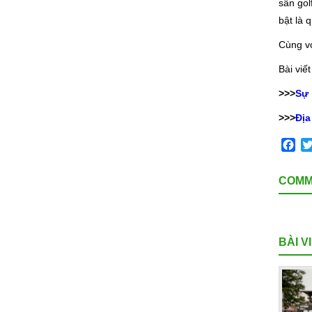
sân gol
bật là 
Cùng vớ
Bài viết
>>>
Sự 
>>>
Địa
Fa
COMM
BÀI V