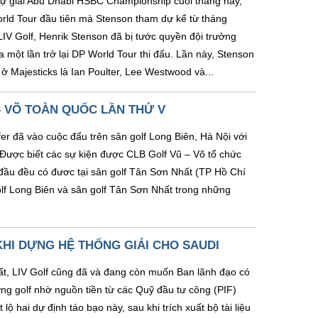
dự giải Abu Dhabi HSBC Championship cuối tháng này,
rld Tour đầu tiên mà Stenson tham dự kể từ tháng
LIV Golf, Henrik Stenson đã bị tước quyền đội trưởng
ột lần trở lại DP World Tour thi đấu. Lần này, Stenson
ở Majesticks là Ian Poulter, Lee Westwood và...
– VÕ TOÀN QUỐC LẦN THỨ V
er đã vào cuộc đấu trên sân golf Long Biên, Hà Nội với
. Được biết các sự kiện được CLB Golf Vũ – Võ tổ chức
 đầu đều có đươc tại sân golf Tân Sơn Nhất (TP Hồ Chí
olf Long Biên và sân golf Tân Sơn Nhất trong những
HI DỰNG HỆ THỐNG GIẢI CHO SAUDI
t, LIV Golf cũng đã và đang còn muốn Ban lãnh đạo có
ờng golf nhờ nguồn tiền từ các Quỹ đầu tư công (PIF)
lộ hai dự định táo bạo này, sau khi trích xuất bộ tài liệu