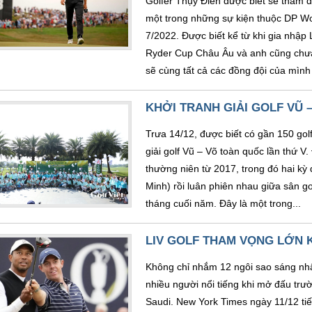
Golfer Thụy Điển được biết sẽ tham 
một trong những sự kiện thuộc DP Wo
7/2022. Được biết kể từ khi gia nhập 
Ryder Cup Châu Âu và anh cũng chưa m
sẽ cùng tất cả các đồng đội của mình 
KHỞI TRANH GIẢI GOLF VŨ 
Trưa 14/12, được biết có gần 150 golf
giải golf Vũ – Võ toàn quốc lần thứ V
thường niên từ 2017, trong đó hai kỳ
Minh) rồi luân phiên nhau giữa sân g
tháng cuối năm. Đây là một trong...
LIV GOLF THAM VỌNG LỚN K
Không chỉ nhắm 12 ngôi sao sáng nhấ
nhiều người nổi tiếng khi mở đấu trư
Saudi. New York Times ngày 11/12 tiết 