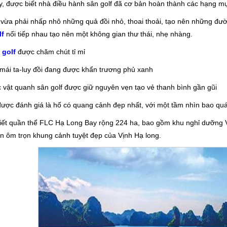
, được biết nhà điều hành sân golf đã cơ bản hoàn thành các hạng mụ
vừa phải nhấp nhô những quả đồi nhỏ, thoai thoải, tạo nên những đ
lf
nối tiếp nhau tạo nên một không gian thư thái, nhẹ nhàng.
 golf
được chăm chút tỉ mỉ
ái ta-luy đồi đang được khẩn trương phủ xanh
 vật quanh sân golf được giữ nguyên vẹn tạo vẻ thanh bình gần gũi
ược đánh giá là hố có quang cảnh đẹp nhất, với một tầm nhìn bao quát
ết quần thể FLC Hạ Long Bay rộng 224 ha, bao gồm khu nghỉ dưỡng Vill
n ôm trọn khung cảnh tuyệt đẹp của Vịnh Hạ long.