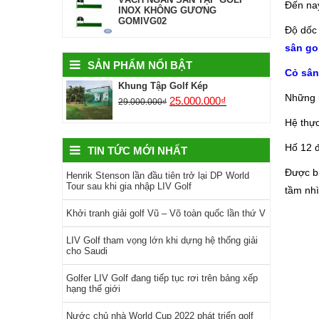
Đến nay
INOX KHÔNG GƯƠNG
GOMIVG02
Độ dốc 
sân go
SẢN PHẨM NỔI BẬT
Cỏ sân
Khung Tập Golf Kép
Những m
25.000.000
₫
29.000.000
₫
Hệ thực
Hố 12 đ
TIN TỨC MỚI NHẤT
Được bi
Henrik Stenson lần đầu tiên trở lại DP World
Tour sau khi gia nhập LIV Golf
tầm nhì
Khởi tranh giải golf Vũ – Võ toàn quốc lần thứ V
LIV Golf tham vọng lớn khi dựng hệ thống giải
cho Saudi
Golfer LIV Golf đang tiếp tục rơi trên bảng xếp
hạng thế giới
Nước chủ nhà World Cup 2022 phát triển golf