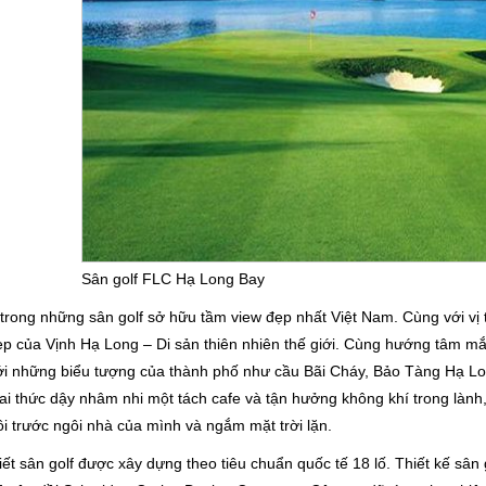
Sân golf FLC Hạ Long Bay
trong những sân golf sở hữu tầm view đẹp nhất Việt Nam. Cùng với vị t
ẹp của Vịnh Hạ Long – Di sản thiên nhiên thế giới. Cùng hướng tâm mắ
i những biểu tượng của thành phố như cầu Bãi Cháy, Bảo Tàng Hạ Lon
i thức dậy nhâm nhi một tách cafe và tận hưởng không khí trong lành
i trước ngôi nhà của mình và ngắm mặt trời lặn.
ết sân golf được xây dựng theo tiêu chuẩn quốc tế 18 lố. Thiết kế sân go