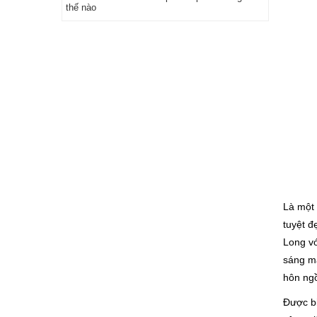
thế nào
Là một 
tuyệt đ
Long vớ
sáng ma
hôn ngồ
Được bi