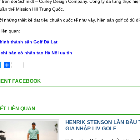
f trên đồi Schmidt – Curley Design Company. Công ty đã từng thực hiện n
quần thể Mission Hill Trung Quốc.
i những thiết kế đạt tiêu chuẩn quốc tế như vậy, hiện sân golf có đủ đi
 liên quan:
hình thành sân Golf Đà Lạt
 chỉ bán cỏ nhân tạo Hà Nội uy tín
cebook
Twitter
Share
ENT FACEBOOK
IẾT LIÊN QUAN
HENRIK STENSON LẦN ĐẦU T
GIA NHẬP LIV GOLF