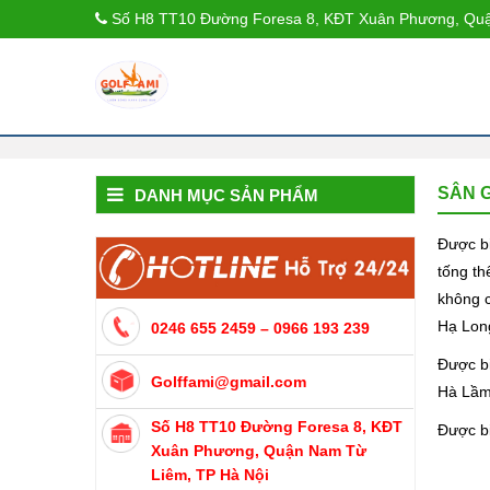
Số H8 TT10 Đường Foresa 8, KĐT Xuân Phương, Quậ
SÂN 
DANH MỤC SẢN PHẨM
Được bi
tống th
không c
Hạ Lon
0246 655 2459 – 0966 193 239
Được bi
Golffami@gmail.com
Hà Lầm 
Số H8 TT10 Đường Foresa 8, KĐT
Được bi
Xuân Phương, Quận Nam Từ
Liêm, TP Hà Nội