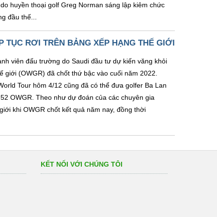
y do huyền thoại golf Greg Norman sáng lập kiêm chức
g đầu thế...
P TỤC RƠI TRÊN BẢNG XẾP HẠNG THẾ GIỚI
nh viên đấu trường do Saudi đầu tư dự kiến văng khỏi
hế giới (OWGR) đã chốt thứ bậc vào cuối năm 2022.
World Tour hôm 4/12 cũng đã có thể đưa golfer Ba Lan
ứ 52 OWGR. Theo như dự đoán của các chuyên gia
 giới khi OWGR chốt kết quả năm nay, đồng thời
KẾT NỐI VỚI CHÚNG TÔI