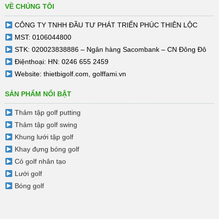
VỀ CHÚNG TÔI
CÔNG TY TNHH ĐẦU TƯ PHÁT TRIỂN PHÚC THIÊN LỘC
MST: 0106044800
STK: 020023838886 – Ngân hàng Sacombank – CN Đông Đô
Điệnthoại: HN: 0246 655 2459
Website:
thietbigolf.com
,
golffami.vn
SẢN PHẨM NỔI BẬT
Thảm tập golf putting
Thảm tập golf swing
Khung lưới tập golf
Khay đựng bóng golf
Cỏ golf nhân tạo
Lưới golf
Bóng golf