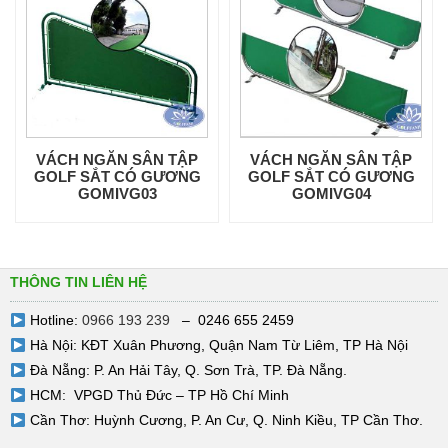
VÁCH NGĂN SÂN TẬP
VÁCH NGĂN SÂN TẬP
GOLF SẮT CÓ GƯƠNG
GOLF SẮT CÓ GƯƠNG
GOMIVG03
GOMIVG04
THÔNG TIN LIÊN HỆ
Hotline:
0966 193 239
– 0246 655 2459
Hà Nội: KĐT Xuân Phương, Quận Nam Từ Liêm, TP Hà Nội
Đà Nẵng: P. An Hải Tây, Q. Sơn Trà, TP. Đà Nẵng.
HCM: VPGD Thủ Đức – TP Hồ Chí Minh
Cần Thơ: Huỳnh Cương, P. An Cư, Q. Ninh Kiều, TP Cần Thơ.