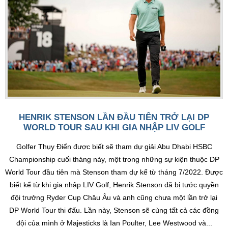
HENRIK STENSON LẦN ĐẦU TIÊN TRỞ LẠI DP
WORLD TOUR SAU KHI GIA NHẬP LIV GOLF
Golfer Thụy Điển được biết sẽ tham dự giải Abu Dhabi HSBC
Championship cuối tháng này, một trong những sự kiện thuộc DP
World Tour đầu tiên mà Stenson tham dự kể từ tháng 7/2022. Được
biết kể từ khi gia nhập LIV Golf, Henrik Stenson đã bị tước quyền
đội trưởng Ryder Cup Châu Âu và anh cũng chưa một lần trở lại
DP World Tour thi đấu. Lần này, Stenson sẽ cùng tất cả các đồng
đội của mình ở Majesticks là Ian Poulter, Lee Westwood và...