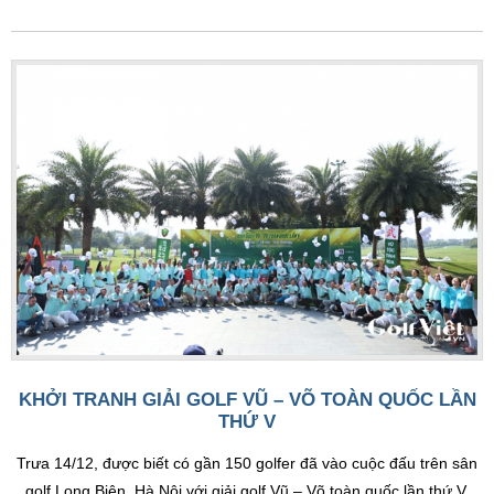
KHỞI TRANH GIẢI GOLF VŨ – VÕ TOÀN QUỐC LẦN
THỨ V
Trưa 14/12, được biết có gần 150 golfer đã vào cuộc đấu trên sân
golf Long Biên, Hà Nội với giải golf Vũ – Võ toàn quốc lần thứ V.