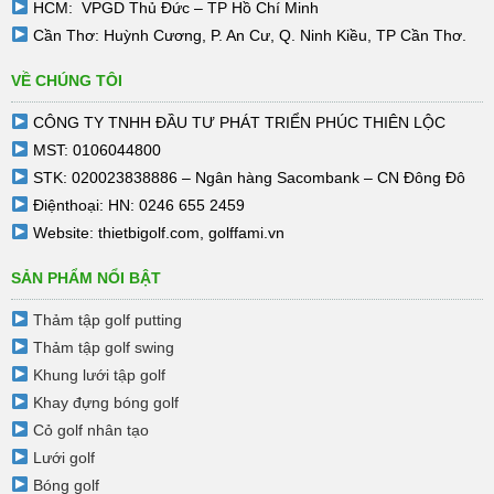
HCM: VPGD Thủ Đức – TP Hồ Chí Minh
Cần Thơ: Huỳnh Cương, P. An Cư, Q. Ninh Kiều, TP Cần Thơ.
VỀ CHÚNG TÔI
CÔNG TY TNHH ĐẦU TƯ PHÁT TRIỂN PHÚC THIÊN LỘC
MST: 0106044800
STK: 020023838886 – Ngân hàng Sacombank – CN Đông Đô
Điệnthoại: HN: 0246 655 2459
Website:
thietbigolf.com
,
golffami.vn
SẢN PHẨM NỔI BẬT
Thảm tập golf putting
Thảm tập golf swing
Khung lưới tập golf
Khay đựng bóng golf
Cỏ golf nhân tạo
Lưới golf
Bóng golf