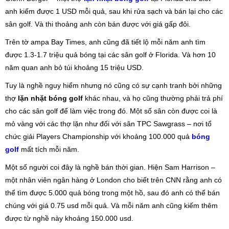
anh kiếm được 1 USD mỗi quả, sau khi rửa sạch và bán lại cho các
sân golf. Và thi thoảng anh còn bán được với giá gấp đôi.
Trên tờ ampa Bay Times, anh cũng đã tiết lộ mỗi năm anh tìm
được 1.3-1.7 triệu quả bóng tại các sân golf ở Florida. Và hơn 10
năm quan anh bỏ túi khoảng 15 triệu USD.
Tuy là nghề nguy hiểm nhưng nó cũng có sự cạnh tranh bởi những
thợ
lặn nhặt bóng golf
khác nhau, và họ cũng thường phải trả phí
cho các sân golf để làm việc trong đó. Một số sân còn được coi là
mỏ vàng với các thợ lặn như đối với sân TPC Sawgrass – nơi tổ
chức giải Players Championship với khoảng 100.000 quả
bóng
golf
mất tích mỗi năm.
Một số người coi đây là nghề bán thời gian. Hiện Sam Harrison –
một nhân viên ngân hàng ở London cho biết trên CNN rằng anh có
thể tìm được 5.000 quả bóng trong một hồ, sau đó anh có thể bán
chúng với giá 0.75 usd mỗi quả. Và mỗi năm anh cũng kiếm thêm
được từ nghề này khoảng 150.000 usd.