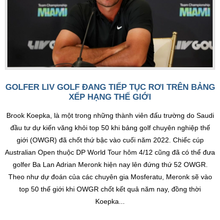
GOLFER LIV GOLF ĐANG TIẾP TỤC RƠI TRÊN BẢNG
XẾP HẠNG THẾ GIỚI
Brook Koepka, là một trong những thành viên đấu trường do Saudi
đầu tư dự kiến văng khỏi top 50 khi bảng golf chuyên nghiệp thế
giới (OWGR) đã chốt thứ bậc vào cuối năm 2022. Chiếc cúp
Australian Open thuộc DP World Tour hôm 4/12 cũng đã có thể đưa
golfer Ba Lan Adrian Meronk hiện nay lên đứng thứ 52 OWGR.
Theo như dự đoán của các chuyên gia Mosferatu, Meronk sẽ vào
top 50 thế giới khi OWGR chốt kết quả năm nay, đồng thời
Koepka...