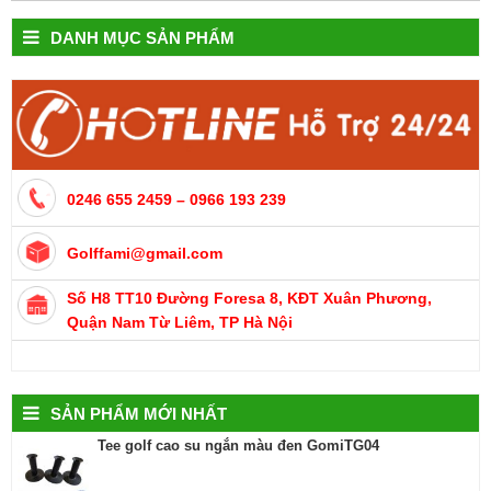
DANH MỤC SẢN PHẨM
0246 655 2459 – 0966 193 239
Golffami@gmail.com
Số H8 TT10 Đường Foresa 8, KĐT Xuân Phương,
Quận Nam Từ Liêm, TP Hà Nội
SẢN PHẨM MỚI NHẤT
Tee golf cao su ngắn màu đen GomiTG04