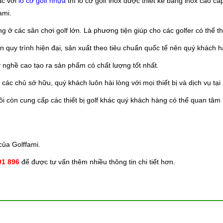
ác với
lỗ cờ golf nhựa
thì lỗ cờ golf inox được thiết kế bằng inox cao c
ami.
ụng ở các sân chơi golf lớn. Là phương tiện giúp cho các golfer có thể 
rên quy trình hiện đại, sản xuất theo tiêu chuẩn quốc tế nên quý khách
y nghề cao tạo ra sản phẩm có chất lượng tốt nhất.
các chủ sở hữu, quý khách luôn hài lòng với mọi thiết bị và dịch vụ tại 
i còn cung cấp các thiết bị golf khác quý khách hàng có thể quan tâm 
của Golffami.
91 896
để được tư vấn thêm nhiều thông tin chi tiết hơn.