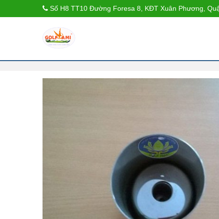
Số H8 TT10 Đường Foresa 8, KĐT Xuân Phương, Quậ