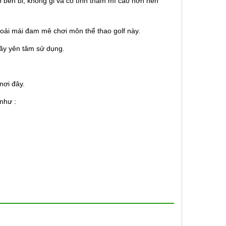
ấp bền bỉ, không gỉ và có tính thẩm mĩ cao hơn nên
thoải mái đam mê chơi môn thể thao golf này.
 hãy yên tâm sử dụng.
nơi đây.
như :