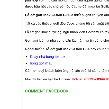
phù hợp với nhu cầu mong muốn của người dùng. Kh
được hầu hết các chủ sở hữu đầu tư đặt mua tại Golff
Lỗ cờ golf inox GOMILG04
là
thiết bị golf chuyên d
Tất cả các thiết bị golf đều được chúng tôi sản xuất t
Lỗ cờ golf inox được đội ngũ nhân viên Golffami có ta
Golffami luôn là nhà cung cấp lâu năm và tin dùng cho 
Ngoài thiết bị
lỗ cờ golf inox GOMILG04
này chúng tô
Khay nhả bóng tok tok
bóng golf màu
Cảm ơn quý khách luôn ủng hộ các thiết bị sản phẩm 
Mọi chi tiết xin liện hệ Hotline:
02437970279 – 0944 8
COMMENT FACEBOOK