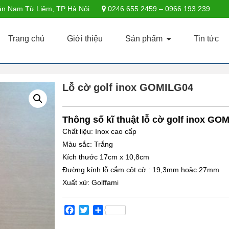
n Nam Từ Liêm, TP Hà Nội
0246 655 2459 – 0966 193 239
Trang chủ
Giới thiệu
Sản phẩm
Tin tức
Lỗ cờ golf inox GOMILG04
Thông số kĩ thuật lỗ cờ golf inox GO
Chất liệu: Inox cao cấp
Màu sắc: Trắng
Kích thước 17cm x 10,8cm
Đường kính lỗ cắm cột cờ : 19,3mm hoặc 27mm
Xuất xứ: Golffami
Facebook
Twitter
Share