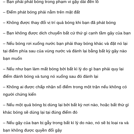
– Bạn phải phát bóng trong phạm vi gậy dài đến lỗ
– Điểm phát bóng phải nằm trên mặt đất
– Không được thay đổi vị trí quả bóng khi bạn đã phát bóng
– Bạn không được dich chuyển bất cứ thứ gì cạnh tầm gậy của bạn
– Nếu bóng rơi xuống nước bạn phải thay bóng khác và đặt nó lại
tại điểm phía sau của vùng nước và đánh lại bằng bất kỳ gậy nào
bạn muốn
– Nếu như bạn làm mất bóng bởi bất kì lý do gì bạn phải quy lại
điểm đánh bóng và tung nó xuống sau đó đánh lại
– Không ai được chấp nhận số điểm trong một trận nếu không có
người chứng kiến
– Nếu một quả bóng bị dùng lại bởi bất kỳ nơi nào, hoặc bất thừ gì
khác bóng sẽ dùng lại tại đúng điểm đó
– Nếu gậy của bạn bị gẫy trong bất kì lý do nào, nó sẽ bị loại ra và
bạn không được quyền đổi gậy