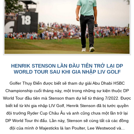
HENRIK STENSON LẦN ĐẦU TIÊN TRỞ LẠI DP
WORLD TOUR SAU KHI GIA NHẬP LIV GOLF
Golfer Thụy Điển được biết sẽ tham dự giải Abu Dhabi HSBC
Championship cuối tháng này, một trong những sự kiện thuộc DP
World Tour đầu tiên mà Stenson tham dự kể từ tháng 7/2022. Được
biết kể từ khi gia nhập LIV Golf, Henrik Stenson đã bị tước quyền
đội trưởng Ryder Cup Châu Âu và anh cũng chưa một lần trở lại
DP World Tour thi đấu. Lần này, Stenson sẽ cùng tất cả các đồng
đội của mình ở Majesticks là Ian Poulter, Lee Westwood và...