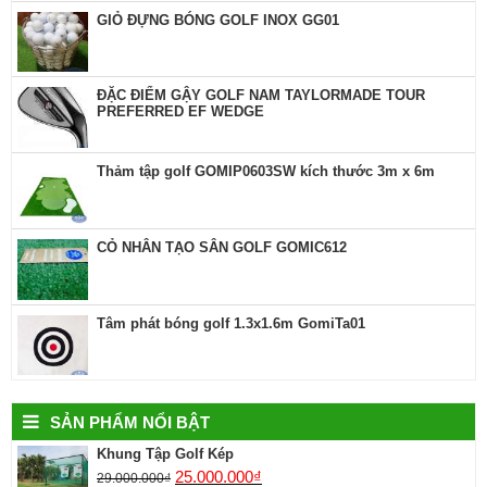
GIỎ ĐỰNG BÓNG GOLF INOX GG01
ĐẶC ĐIỂM GẬY GOLF NAM TAYLORMADE TOUR
PREFERRED EF WEDGE
Thảm tập golf GOMIP0603SW kích thước 3m x 6m
CỎ NHÂN TẠO SÂN GOLF GOMIC612
Tâm phát bóng golf 1.3x1.6m GomiTa01
SẢN PHẨM NỔI BẬT
Khung Tập Golf Kép
25.000.000
₫
29.000.000
₫