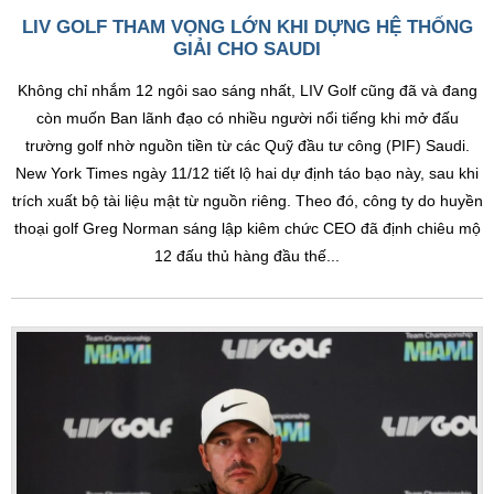
LIV GOLF THAM VỌNG LỚN KHI DỰNG HỆ THỐNG
GIẢI CHO SAUDI
Không chỉ nhắm 12 ngôi sao sáng nhất, LIV Golf cũng đã và đang
còn muốn Ban lãnh đạo có nhiều người nổi tiếng khi mở đấu
trường golf nhờ nguồn tiền từ các Quỹ đầu tư công (PIF) Saudi.
New York Times ngày 11/12 tiết lộ hai dự định táo bạo này, sau khi
trích xuất bộ tài liệu mật từ nguồn riêng. Theo đó, công ty do huyền
thoại golf Greg Norman sáng lập kiêm chức CEO đã định chiêu mộ
12 đấu thủ hàng đầu thế...