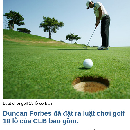
Luật chơi golf 18 lỗ cơ bản
Duncan Forbes đã đặt ra luật chơi golf
18 lỗ của CLB bao gồm: