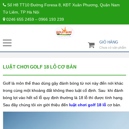
Số H8 TT10 Đường Foresa 8, KĐT Xuân Phương, Quận Nam
Từ Liêm, TP Hà Nội
0246 655 2459 – 0966 193 239
GIỎ HÀNG
Chưa có sản phẩm
LUẬT CHƠI GOLF 18 LỖ CƠ BẢN
Golf là môn thể thao dùng gậy đánh bóng từ nơi này đến nới khác
trong cùng một khoảng đất không theo luật cố định. Sau khi đánh
bóng lọt vào hết số lỗ quy định thường là 18 lỗ thì được tính hạng.
Sau đây chúng tôi xin giới thiệu đến
luật chơi golf 18 lỗ
cơ bản.