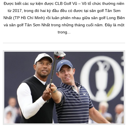
Được biết các sự kiện được CLB Golf Vũ – Võ tổ chức thường niên
từ 2017, trong đó hai kỳ đầu đều có đươc tại sân golf Tân Sơn
Nhất (TP Hồ Chí Minh) rồi luân phiên nhau giữa sân golf Long Biên
và sân golf Tân Sơn Nhất trong những tháng cuối năm. Đây là một
trong...