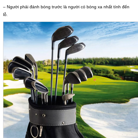
– Người phải đánh bóng trước là người có bóng xa nhất tính đến
lỗ.