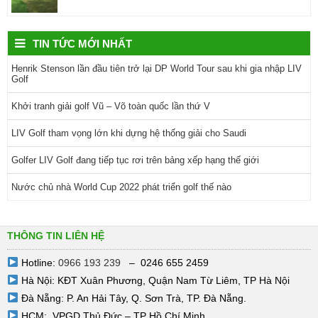
TIN TỨC MỚI NHẤT
Henrik Stenson lần đầu tiên trở lại DP World Tour sau khi gia nhập LIV
Golf
Khởi tranh giải golf Vũ – Võ toàn quốc lần thứ V
LIV Golf tham vọng lớn khi dựng hệ thống giải cho Saudi
Golfer LIV Golf đang tiếp tục rơi trên bảng xếp hạng thế giới
Nước chủ nhà World Cup 2022 phát triển golf thế nào
THÔNG TIN LIÊN HỆ
Hotline:
0966 193 239
– 0246 655 2459
Hà Nội: KĐT Xuân Phương, Quận Nam Từ Liêm, TP Hà Nội
Đà Nẵng: P. An Hải Tây, Q. Sơn Trà, TP. Đà Nẵng.
HCM: VPGD Thủ Đức – TP Hồ Chí Minh