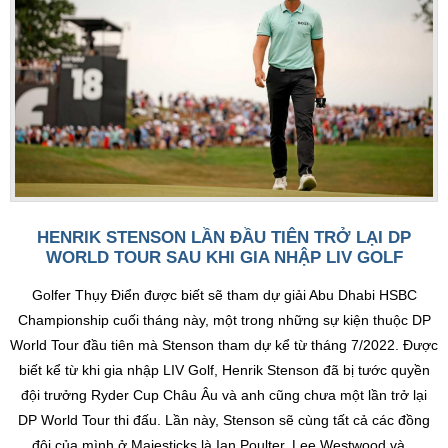
HENRIK STENSON LẦN ĐẦU TIÊN TRỞ LẠI DP
WORLD TOUR SAU KHI GIA NHẬP LIV GOLF
Golfer Thụy Điển được biết sẽ tham dự giải Abu Dhabi HSBC
Championship cuối tháng này, một trong những sự kiện thuộc DP
World Tour đầu tiên mà Stenson tham dự kể từ tháng 7/2022. Được
biết kể từ khi gia nhập LIV Golf, Henrik Stenson đã bị tước quyền
đội trưởng Ryder Cup Châu Âu và anh cũng chưa một lần trở lại
DP World Tour thi đấu. Lần này, Stenson sẽ cùng tất cả các đồng
đội của mình ở Majesticks là Ian Poulter, Lee Westwood và...