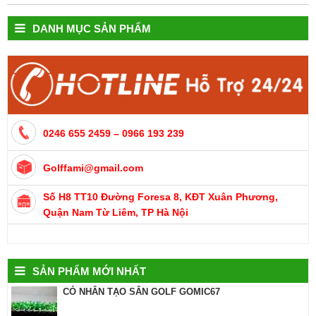
DANH MỤC SẢN PHẨM
0246 655 2459 – 0966 193 239
Golffami@gmail.com
Số H8 TT10 Đường Foresa 8, KĐT Xuân Phương,
Quận Nam Từ Liêm, TP Hà Nội
SẢN PHẨM MỚI NHẤT
CỎ NHÂN TẠO SÂN GOLF GOMIC67