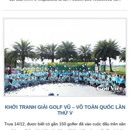
KHỞI TRANH GIẢI GOLF VŨ – VÕ TOÀN QUỐC LẦN
THỨ V
Trưa 14/12, được biết có gần 150 golfer đã vào cuộc đấu trên sân