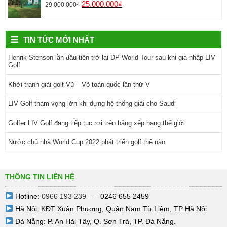
25.000.000
₫
29.000.000
₫
TIN TỨC MỚI NHẤT
Henrik Stenson lần đầu tiên trở lại DP World Tour sau khi gia nhập LIV
Golf
Khởi tranh giải golf Vũ – Võ toàn quốc lần thứ V
LIV Golf tham vọng lớn khi dựng hệ thống giải cho Saudi
Golfer LIV Golf đang tiếp tục rơi trên bảng xếp hạng thế giới
Nước chủ nhà World Cup 2022 phát triển golf thế nào
THÔNG TIN LIÊN HỆ
Hotline:
0966 193 239
– 0246 655 2459
Hà Nội: KĐT Xuân Phương, Quận Nam Từ Liêm, TP Hà Nội
Đà Nẵng: P. An Hải Tây, Q. Sơn Trà, TP. Đà Nẵng.