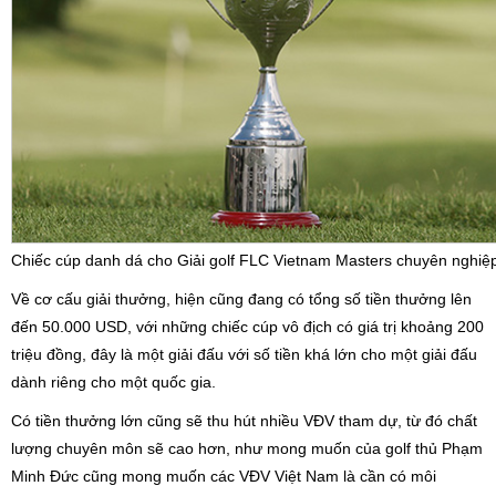
Chiếc cúp danh dá cho Giải golf FLC Vietnam Masters chuyên nghiệ
Về cơ cấu giải thưởng, hiện cũng đang có tổng số tiền thưởng lên
đến 50.000 USD, với những chiếc cúp vô địch có giá trị khoảng 200
triệu đồng, đây là một giải đấu với số tiền khá lớn cho một giải đấu
dành riêng cho một quốc gia.
Có tiền thưởng lớn cũng sẽ thu hút nhiều VĐV tham dự, từ đó chất
lượng chuyên môn sẽ cao hơn, như mong muốn của golf thủ Phạm
Minh Đức cũng mong muốn các VĐV Việt Nam là cần có môi