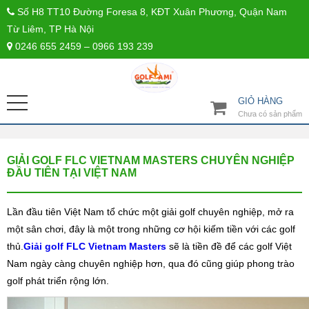
Số H8 TT10 Đường Foresa 8, KĐT Xuân Phương, Quận Nam
Từ Liêm, TP Hà Nội
0246 655 2459 – 0966 193 239
GIỎ HÀNG
Chưa có sản phẩm
GIẢI GOLF FLC VIETNAM MASTERS CHUYÊN NGHIỆP
ĐẦU TIÊN TẠI VIỆT NAM
Lần đầu tiên Việt Nam tổ chức một giải golf chuyên nghiệp, mở ra
một sân chơi, đây là một trong những cơ hội kiếm tiền với các golf
thủ.
Giải golf FLC Vietnam Masters
sẽ là tiền đề để các golf Việt
Nam ngày càng chuyên nghiệp hơn, qua đó cũng giúp phong trào
golf phát triển rộng lớn.