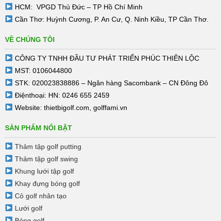
HCM: VPGD Thủ Đức – TP Hồ Chí Minh
Cần Thơ: Huỳnh Cương, P. An Cư, Q. Ninh Kiều, TP Cần Thơ.
VỀ CHÚNG TÔI
CÔNG TY TNHH ĐẦU TƯ PHÁT TRIỂN PHÚC THIÊN LỘC
MST: 0106044800
STK: 020023838886 – Ngân hàng Sacombank – CN Đông Đô
Điệnthoại: HN: 0246 655 2459
Website:
thietbigolf.com
,
golffami.vn
SẢN PHẨM NỔI BẬT
Thảm tập golf putting
Thảm tập golf swing
Khung lưới tập golf
Khay đựng bóng golf
Cỏ golf nhân tạo
Lưới golf
Bóng golf