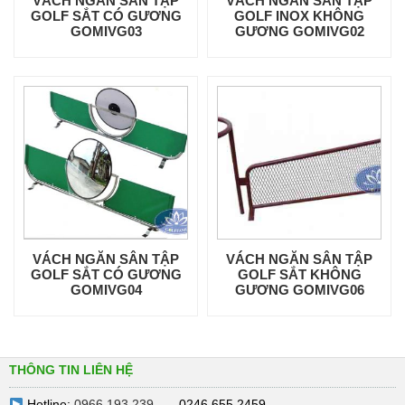
VÁCH NGĂN SÂN TẬP
VÁCH NGĂN SÂN TẬP
GOLF SẮT CÓ GƯƠNG
GOLF INOX KHÔNG
GOMIVG03
GƯƠNG GOMIVG02
VÁCH NGĂN SÂN TẬP
VÁCH NGĂN SÂN TẬP
GOLF SẮT CÓ GƯƠNG
GOLF SẮT KHÔNG
GOMIVG04
GƯƠNG GOMIVG06
THÔNG TIN LIÊN HỆ
Hotline:
0966 193 239
– 0246 655 2459