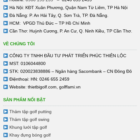
Hà Nội: KĐT Xuân Phương, Quận Nam Từ Liêm, TP Hà Nội
Đà Nẵng: P. An Hải Tây, Q. Sơn Trà, TP. Đà Nẵng.
HCM: VPGD Thủ Đức – TP Hồ Chí Minh
Cần Thơ: Huỳnh Cương, P. An Cư, Q. Ninh Kiều, TP Cần Thơ.
VỀ CHÚNG TÔI
CÔNG TY TNHH ĐẦU TƯ PHÁT TRIỂN PHÚC THIÊN LỘC
MST: 0106044800
STK: 020023838886 – Ngân hàng Sacombank – CN Đông Đô
Điệnthoại: HN: 0246 655 2459
Website:
thietbigolf.com
,
golffami.vn
SẢN PHẨM NỔI BẬT
Thảm tập golf putting
Thảm tập golf swing
Khung lưới tập golf
Khay đựng bóng golf