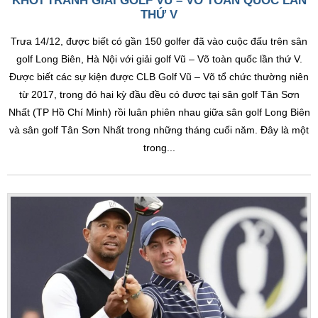
KHỞI TRANH GIẢI GOLF VŨ – VÕ TOÀN QUỐC LẦN
THỨ V
Trưa 14/12, được biết có gần 150 golfer đã vào cuộc đấu trên sân
golf Long Biên, Hà Nội với giải golf Vũ – Võ toàn quốc lần thứ V.
Được biết các sự kiện được CLB Golf Vũ – Võ tổ chức thường niên
từ 2017, trong đó hai kỳ đầu đều có đươc tại sân golf Tân Sơn
Nhất (TP Hồ Chí Minh) rồi luân phiên nhau giữa sân golf Long Biên
và sân golf Tân Sơn Nhất trong những tháng cuối năm. Đây là một
trong...