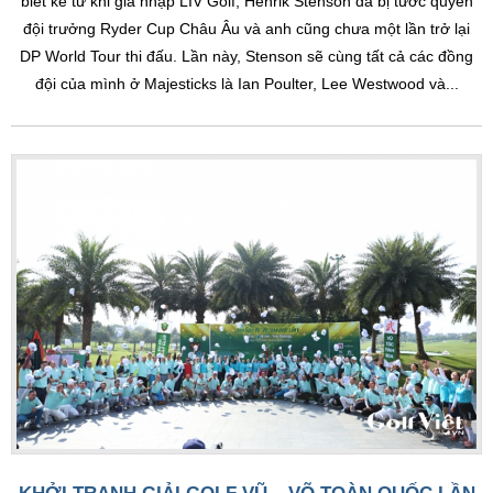
biết kể từ khi gia nhập LIV Golf, Henrik Stenson đã bị tước quyền
đội trưởng Ryder Cup Châu Âu và anh cũng chưa một lần trở lại
DP World Tour thi đấu. Lần này, Stenson sẽ cùng tất cả các đồng
đội của mình ở Majesticks là Ian Poulter, Lee Westwood và...