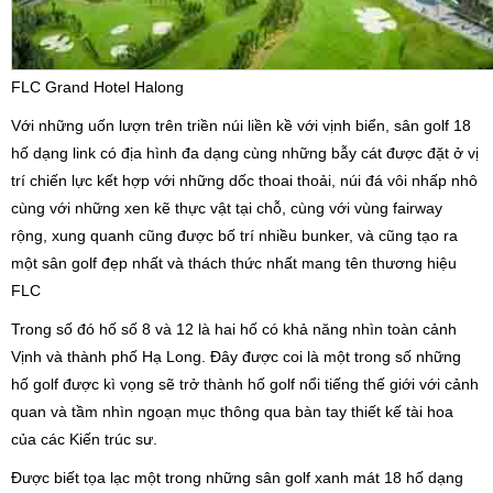
FLC Grand Hotel Halong
Với những uốn lượn trên triền núi liền kề với vịnh biển, sân golf 18
hố dạng link có địa hình đa dạng cùng những bẫy cát được đặt ở vị
trí chiến lực kết hợp với những dốc thoai thoải, núi đá vôi nhấp nhô
cùng với những xen kẽ thực vật tại chỗ, cùng với vùng fairway
rộng, xung quanh cũng được bố trí nhiều bunker, và cũng tạo ra
một sân golf đẹp nhất và thách thức nhất mang tên thương hiệu
FLC
Trong số đó hố số 8 và 12 là hai hố có khả năng nhìn toàn cảnh
Vịnh và thành phố Hạ Long. Đây được coi là một trong số những
hố golf được kì vọng sẽ trở thành hố golf nổi tiếng thế giới với cảnh
quan và tầm nhìn ngoạn mục thông qua bàn tay thiết kế tài hoa
của các Kiến trúc sư.
Được biết tọa lạc một trong những sân golf xanh mát 18 hố dạng