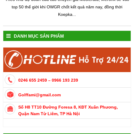
top 50 thế giới khi OWGR chốt kết quả năm nay, đồng thời
Koepka...
DANH MỤC SẢN PHẨM
0246 655 2459 – 0966 193 239
Golffami@gmail.com
Số H8 TT10 Đường Foresa 8, KĐT Xuân Phương,
Quận Nam Từ Liêm, TP Hà Nội