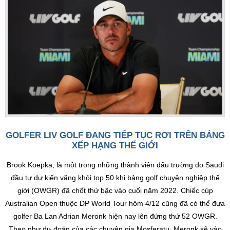
GOLFER LIV GOLF ĐANG TIẾP TỤC RƠI TRÊN BẢNG
XẾP HẠNG THẾ GIỚI
Brook Koepka, là một trong những thành viên đấu trường do Saudi
đầu tư dự kiến văng khỏi top 50 khi bảng golf chuyên nghiệp thế
giới (OWGR) đã chốt thứ bậc vào cuối năm 2022. Chiếc cúp
Australian Open thuộc DP World Tour hôm 4/12 cũng đã có thể đưa
golfer Ba Lan Adrian Meronk hiện nay lên đứng thứ 52 OWGR.
Theo như dự đoán của các chuyên gia Mosferatu, Meronk sẽ vào