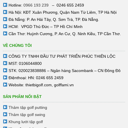
Hotline:
0966 193 239
– 0246 655 2459
Hà Nội: KĐT Xuân Phương, Quận Nam Từ Liêm, TP Hà Nội
Đà Nẵng: P. An Hải Tây, Q. Sơn Trà, TP. Đà Nẵng.
HCM: VPGD Thủ Đức – TP Hồ Chí Minh
Cần Thơ: Huỳnh Cương, P. An Cư, Q. Ninh Kiều, TP Cần Thơ.
VỀ CHÚNG TÔI
CÔNG TY TNHH ĐẦU TƯ PHÁT TRIỂN PHÚC THIÊN LỘC
MST: 0106044800
STK: 020023838886 – Ngân hàng Sacombank – CN Đông Đô
Điệnthoại: HN: 0246 655 2459
Website:
thietbigolf.com
,
golffami.vn
SẢN PHẨM NỔI BẬT
Thảm tập golf putting
Thảm tập golf swing
Khung lưới tập golf