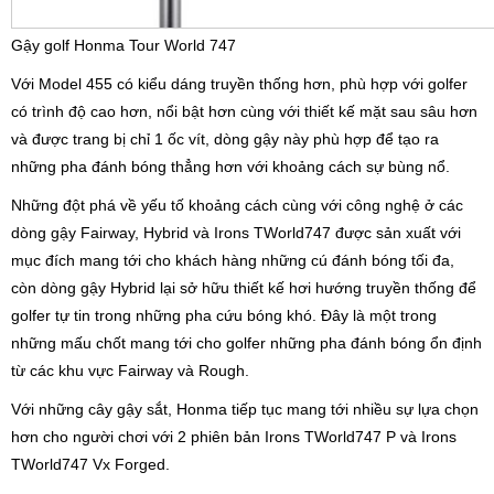
Gậy golf Honma Tour World 747
Với Model 455 có kiểu dáng truyền thống hơn, phù hợp với golfer
có trình độ cao hơn, nổi bật hơn cùng với thiết kế mặt sau sâu hơn
và được trang bị chỉ 1 ốc vít, dòng gậy này phù hợp để tạo ra
những pha đánh bóng thẳng hơn với khoảng cách sự bùng nổ.
Những đột phá về yếu tố khoảng cách cùng với công nghệ ở các
dòng gậy Fairway, Hybrid và Irons TWorld747 được sản xuất với
mục đích mang tới cho khách hàng những cú đánh bóng tối đa,
còn dòng gậy Hybrid lại sở hữu thiết kế hơi hướng truyền thống để
golfer tự tin trong những pha cứu bóng khó. Đây là một trong
những mấu chốt mang tới cho golfer những pha đánh bóng ổn định
từ các khu vực Fairway và Rough.
Với những cây gậy sắt, Honma tiếp tục mang tới nhiều sự lựa chọn
hơn cho người chơi với 2 phiên bản Irons TWorld747 P và Irons
TWorld747 Vx Forged.