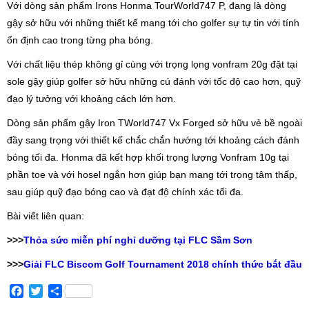
Với dòng sản phẩm Irons Honma TourWorld747 P, đang là dòng
gậy sở hữu với những thiết kế mang tới cho golfer sự tự tin với tính
ổn định cao trong từng pha bóng.
Với chất liệu thép không gỉ cùng với trọng lọng vonfram 20g đặt tại
sole gậy giúp golfer sở hữu những cú đánh với tốc độ cao hơn, quỹ
đạo lý tưởng với khoảng cách lớn hơn.
Dòng sản phẩm gậy Iron TWorld747 Vx Forged sở hữu vẻ bề ngoài
đầy sang trọng với thiết kế chắc chắn hướng tới khoảng cách đánh
bóng tối đa. Honma đã kết hợp khối trọng lượng Vonfram 10g tại
phần toe và với hosel ngắn hơn giúp bạn mang tới trọng tâm thấp,
sau giúp quỹ đạo bóng cao và đạt độ chính xác tối đa.
Bài viết liên quan:
>>>
Thỏa sức miễn phí nghỉ dưỡng tại FLC Sầm Sơn
>>>
Giải FLC Biscom Golf Tournament 2018 chính thức bắt đầu
Facebook
Twitter
Share