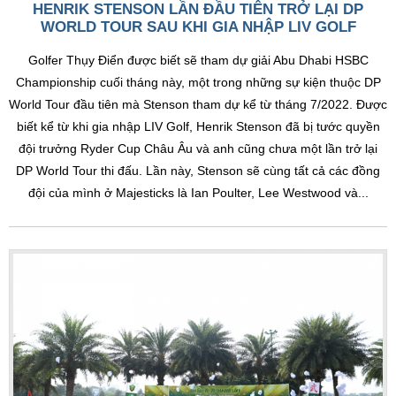
HENRIK STENSON LẦN ĐẦU TIÊN TRỞ LẠI DP
WORLD TOUR SAU KHI GIA NHẬP LIV GOLF
Golfer Thụy Điển được biết sẽ tham dự giải Abu Dhabi HSBC
Championship cuối tháng này, một trong những sự kiện thuộc DP
World Tour đầu tiên mà Stenson tham dự kể từ tháng 7/2022. Được
biết kể từ khi gia nhập LIV Golf, Henrik Stenson đã bị tước quyền
đội trưởng Ryder Cup Châu Âu và anh cũng chưa một lần trở lại
DP World Tour thi đấu. Lần này, Stenson sẽ cùng tất cả các đồng
đội của mình ở Majesticks là Ian Poulter, Lee Westwood và...