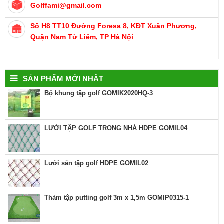
Golffami@gmail.com
Số H8 TT10 Đường Foresa 8, KĐT Xuân Phương,
Quận Nam Từ Liêm, TP Hà Nội
SẢN PHẨM MỚI NHẤT
Bộ khung tập golf GOMIK2020HQ-3
LƯỚI TẬP GOLF TRONG NHÀ HDPE GOMIL04
Lưới sân tập golf HDPE GOMIL02
Thảm tập putting golf 3m x 1,5m GOMIP0315-1