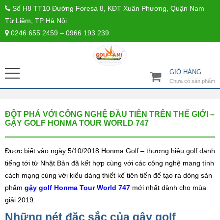
Số H8 TT10 Đường Foresa 8, KĐT Xuân Phương, Quận Nam
Từ Liêm, TP Hà Nội
0246 655 2459 – 0966 193 239
GIỎ HÀNG
Chưa có sản phẩm
ĐỘT PHÁ VỚI CÔNG NGHỆ ĐẦU TIÊN TRÊN THẾ GIỚI –
GẬY GOLF HONMA TOUR WORLD 747
Được biết vào ngày 5/10/2018 Honma Golf – thương hiệu golf danh
tiếng tới từ Nhật Bản đã kết hợp cùng với các công nghệ mang tính
cách mạng cùng với kiểu dáng thiết kế tiên tiến để tạo ra dòng sản
phẩm
gậy golf Honma Tour World 747
mới nhất dành cho mùa
giải 2019.
Những nét đặc sắc của gậy golf