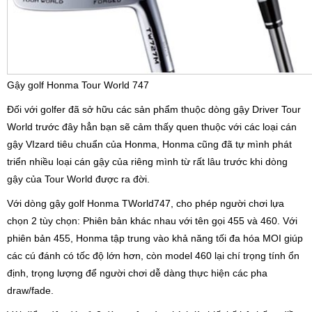
Gậy golf Honma Tour World 747
Đối với golfer đã sở hữu các sản phẩm thuộc dòng gậy Driver Tour
World trước đây hẳn bạn sẽ cảm thấy quen thuộc với các loại cán
gậy VIzard tiêu chuẩn của Honma, Honma cũng đã tự mình phát
triển nhiều loại cán gậy của riêng mình từ rất lâu trước khi dòng
gậy của Tour World được ra đời.
Với dòng gậy golf Honma TWorld747, cho phép người chơi lựa
chọn 2 tùy chọn: Phiên bản khác nhau với tên gọi 455 và 460. Với
phiên bản 455, Honma tập trung vào khả năng tối đa hóa MOI giúp
các cú đánh có tốc độ lớn hơn, còn model 460 lại chí trọng tính ổn
định, trọng lượng để người chơi dễ dàng thực hiện các pha
draw/fade.