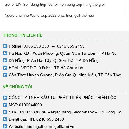
Golfer LIV Golf đang tiếp tục rơi trên bảng xếp hạng thế giới
Nước chủ nhà World Cup 2022 phát triển golf thế nào
THÔNG TIN LIÊN HỆ
Hotline:
0966 193 239
– 0246 655 2459
Hà Nội: KĐT Xuân Phương, Quận Nam Từ Liêm, TP Hà Nội
Đà Nẵng: P. An Hải Tây, Q. Sơn Trà, TP. Đà Nẵng.
HCM: VPGD Thủ Đức – TP Hồ Chí Minh
Cần Thơ: Huỳnh Cương, P. An Cư, Q. Ninh Kiều, TP Cần Thơ.
VỀ CHÚNG TÔI
CÔNG TY TNHH ĐẦU TƯ PHÁT TRIỂN PHÚC THIÊN LỘC
MST: 0106044800
STK: 020023838886 – Ngân hàng Sacombank – CN Đông Đô
Điệnthoại: HN: 0246 655 2459
Website:
thietbigolf.com
,
golffami.vn