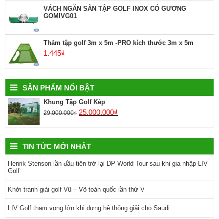
VÁCH NGĂN SÂN TẬP GOLF INOX CÓ GƯƠNG
GOMIVG01
Thảm tập golf 3m x 5m -PRO kích thước 3m x 5m
1.445
₫
SẢN PHẨM NỔI BẬT
Khung Tập Golf Kép
25.000.000
₫
29.000.000
₫
TIN TỨC MỚI NHẤT
Henrik Stenson lần đầu tiên trở lại DP World Tour sau khi gia nhập LIV
Golf
Khởi tranh giải golf Vũ – Võ toàn quốc lần thứ V
LIV Golf tham vọng lớn khi dựng hệ thống giải cho Saudi