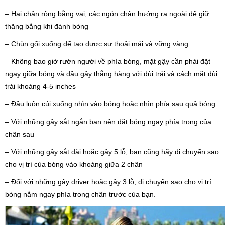
– Hai chân rộng bằng vai, các ngón chân hướng ra ngoài để giữ
thăng bằng khi đánh bóng
– Chùn gối xuống để tạo được sự thoải mái và vững vàng
– Không bao giờ rướn người về phía bóng, mặt gậy cần phải đặt
ngay giữa bóng và đầu gậy thẳng hàng với đùi trái và cách mặt đùi
trái khoảng 4-5 inches
– Đầu luôn cúi xuống nhìn vào bóng hoặc nhìn phía sau quả bóng
– Với những gậy sắt ngắn bạn nên đặt bóng ngay phía trong của
chân sau
– Với những gậy sắt dài hoặc gậy 5 lỗ, bạn cũng hãy di chuyển sao
cho vị trí của bóng vào khoảng giữa 2 chân
– Đối với những gậy driver hoặc gậy 3 lỗ, di chuyển sao cho vị trí
bóng nằm ngay phía trong chân trước của bạn.