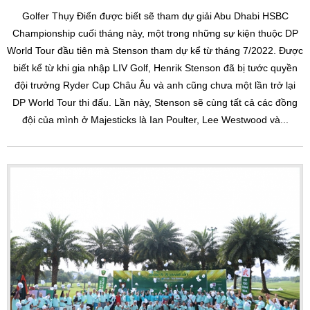
Golfer Thụy Điển được biết sẽ tham dự giải Abu Dhabi HSBC
Championship cuối tháng này, một trong những sự kiện thuộc DP
World Tour đầu tiên mà Stenson tham dự kể từ tháng 7/2022. Được
biết kể từ khi gia nhập LIV Golf, Henrik Stenson đã bị tước quyền
đội trưởng Ryder Cup Châu Âu và anh cũng chưa một lần trở lại
DP World Tour thi đấu. Lần này, Stenson sẽ cùng tất cả các đồng
đội của mình ở Majesticks là Ian Poulter, Lee Westwood và...