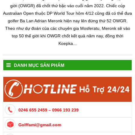
giới (OWGR) đã chốt thứ bậc vào cuối năm 2022. Chiếc cúp
Australian Open thuộc DP World Tour hôm 4/12 cũng đã có thể đưa
golfer Ba Lan Adrian Meronk hiện nay lên đứng thứ 52 OWGR.
Theo như dự đoán của các chuyên gia Mosferatu, Meronk sẽ vào
top 50 thế giới khi OWGR chốt kết quả năm nay, đồng thời
Koepka...
DANH MỤC SẢN PHẨM
0246 655 2459 – 0966 193 239
Golffami@gmail.com