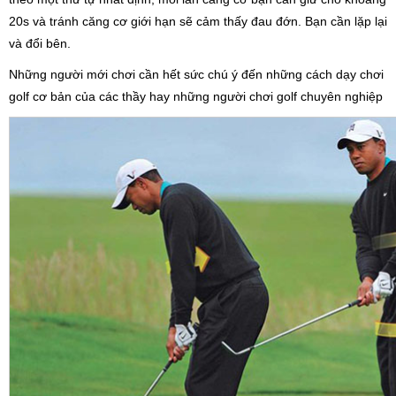
20s và tránh căng cơ giới hạn sẽ cảm thấy đau đớn. Bạn cần lặp lại
và đổi bên.
Những người mới chơi cần hết sức chú ý đến những cách dạy chơi
golf cơ bản của các thầy hay những người chơi golf chuyên nghiệp