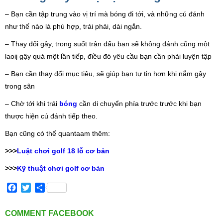
– Bạn cần tập trung vào vị trí mà bóng đi tới, và những cú đánh
như thế nào là phù hợp, trái phải, dài ngắn.
– Thay đổi gậy, trong suốt trận đấu bạn sẽ không đánh cũng một
laoij gậy quá một lần tiếp, điều đó yêu cầu bạn cần phải luyện tập
– Bạn cần thay đổi mục tiêu, sẽ giúp bạn tự tin hơn khi nắm gậy
trong sân
– Chờ tới khi trái
bóng
cần di chuyển phía trước trước khi bạn
thược hiện cú đánh tiếp theo.
Bạn cũng có thể quantaam thêm:
>>>
Luật chơi golf 18 lỗ cơ bản
>>>
Kỹ thuật chơi golf cơ bản
Facebook
Twitter
Share
COMMENT FACEBOOK