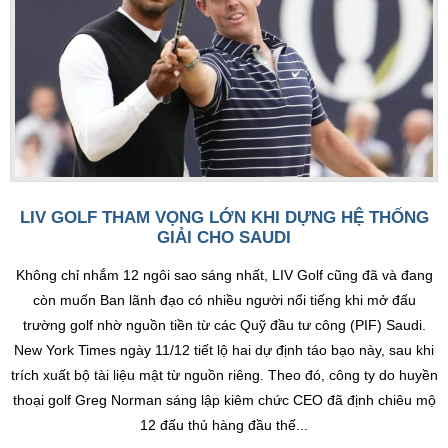
LIV GOLF THAM VỌNG LỚN KHI DỰNG HỆ THỐNG
GIẢI CHO SAUDI
Không chỉ nhắm 12 ngôi sao sáng nhất, LIV Golf cũng đã và đang
còn muốn Ban lãnh đạo có nhiều người nổi tiếng khi mở đấu
trường golf nhờ nguồn tiền từ các Quỹ đầu tư công (PIF) Saudi.
New York Times ngày 11/12 tiết lộ hai dự định táo bạo này, sau khi
trích xuất bộ tài liệu mật từ nguồn riêng. Theo đó, công ty do huyền
thoại golf Greg Norman sáng lập kiêm chức CEO đã định chiêu mộ
12 đấu thủ hàng đầu thế...