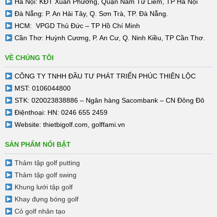
Hà Nội: KĐT Xuân Phương, Quận Nam Từ Liêm, TP Hà Nội
Đà Nẵng: P. An Hải Tây, Q. Sơn Trà, TP. Đà Nẵng.
HCM: VPGD Thủ Đức – TP Hồ Chí Minh
Cần Thơ: Huỳnh Cương, P. An Cư, Q. Ninh Kiều, TP Cần Thơ.
VỀ CHÚNG TÔI
CÔNG TY TNHH ĐẦU TƯ PHÁT TRIỂN PHÚC THIÊN LỘC
MST: 0106044800
STK: 020023838886 – Ngân hàng Sacombank – CN Đông Đô
Điệnthoại: HN: 0246 655 2459
Website:
thietbigolf.com
,
golffami.vn
SẢN PHẨM NỔI BẬT
Thảm tập golf putting
Thảm tập golf swing
Khung lưới tập golf
Khay đựng bóng golf
Cỏ golf nhân tạo