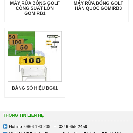
MÁY RỬA BÓNG GOLF
MÁY RỬA BÓNG GOLF
CÔNG SUẤT LỚN
HÀN QUỐC GOMIRB3
GOMIRB1
BẢNG SỐ HIỆU BG01
THÔNG TIN LIÊN HỆ
Hotline:
0966 193 239
– 0246 655 2459