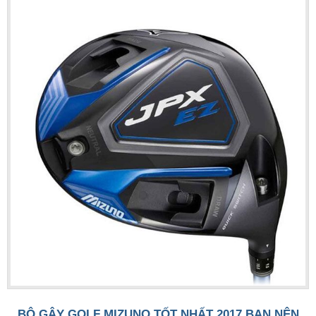
BỘ GẬY GOLF MIZUNO TỐT NHẤT 2017 BẠN NÊN