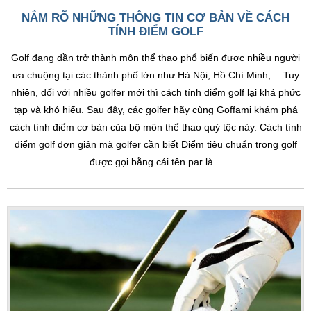
NẮM RÕ NHỮNG THÔNG TIN CƠ BẢN VỀ CÁCH
TÍNH ĐIỂM GOLF
Golf đang dần trở thành môn thể thao phổ biến được nhiều người
ưa chuộng tại các thành phố lớn như Hà Nội, Hồ Chí Minh,… Tuy
nhiên, đối với nhiều golfer mới thì cách tính điểm golf lại khá phức
tạp và khó hiểu. Sau đây, các golfer hãy cùng Goffami khám phá
cách tính điểm cơ bản của bộ môn thể thao quý tộc này. Cách tính
điểm golf đơn giản mà golfer cần biết Điểm tiêu chuẩn trong golf
được gọi bằng cái tên par là...