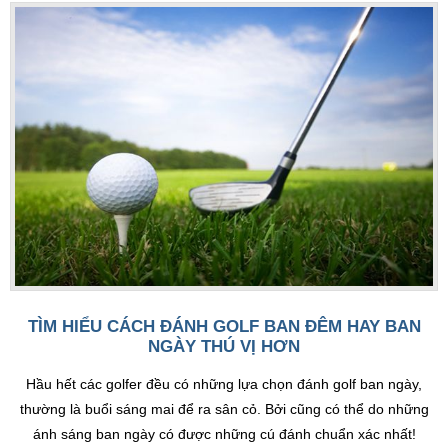
TÌM HIỂU CÁCH ĐÁNH GOLF BAN ĐÊM HAY BAN
NGÀY THÚ VỊ HƠN
Hầu hết các golfer đều có những lựa chọn đánh golf ban ngày,
thường là buổi sáng mai để ra sân cỏ. Bởi cũng có thể do những
ánh sáng ban ngày có được những cú đánh chuẩn xác nhất!