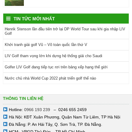
TIN TỨC MỚI NHẤT
Henrik Stenson lần đầu tiên trở lại DP World Tour sau khi gia nhập LIV
Golf
Khởi tranh giải golf Vũ – Võ toàn quốc lần thứ V
LIV Golf tham vọng lớn khi dựng hệ thống giải cho Saudi
Golfer LIV Golf đang tiếp tục rơi trên bảng xếp hạng thế giới
Nước chủ nhà World Cup 2022 phát triển golf thế nào
THÔNG TIN LIÊN HỆ
Hotline:
0966 193 239
– 0246 655 2459
Hà Nội: KĐT Xuân Phương, Quận Nam Từ Liêm, TP Hà Nội
Đà Nẵng: P. An Hải Tây, Q. Sơn Trà, TP. Đà Nẵng.
HCM: VPGD Thủ Đức – TP Hồ Chí Minh