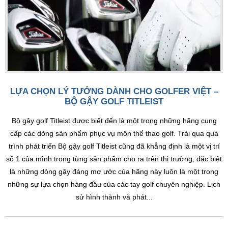
LỰA CHỌN LÝ TƯỞNG DÀNH CHO GOLFER VIỆT –
BỘ GẬY GOLF TITLEIST
Bộ gậy golf Titleist được biết đến là một trong những hãng cung
cấp các dòng sản phẩm phục vụ môn thể thao golf. Trải qua quá
trình phát triển Bộ gậy golf Titleist cũng đã khẳng định là một vị trí
số 1 của mình trong từng sản phẩm cho ra trên thị trường, đặc biệt
là những dòng gậy đáng mơ ước của hãng này luôn là một trong
những sự lựa chọn hàng đầu của các tay golf chuyên nghiệp. Lịch
sử hình thành và phát...