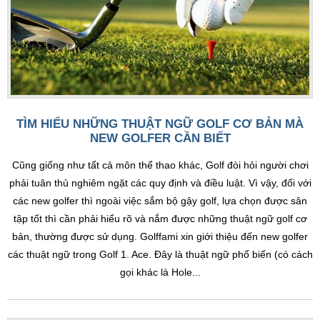
TÌM HIỂU NHỮNG THUẬT NGỮ GOLF CƠ BẢN MÀ
NEW GOLFER CẦN BIẾT
Cũng giống như tất cả môn thể thao khác, Golf đòi hỏi người chơi
phải tuân thủ nghiêm ngặt các quy định và điều luật. Vì vậy, đối với
các new golfer thì ngoài việc sắm bộ gậy golf, lựa chọn được sân
tập tốt thì cần phải hiểu rõ và nắm được những thuật ngữ golf cơ
bản, thường được sử dụng. Golffami xin giới thiệu đến new golfer
các thuật ngữ trong Golf 1. Ace. Đây là thuật ngữ phổ biến (có cách
gọi khác là Hole...