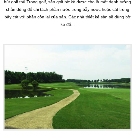
hút golf thủ Trong golf, sân golf bờ kè được cho là một dạnh tường
chắn dùng để chi tách phần nước trong bẫy nước hoặc cát trong
bẫy cát với phần còn lại của sân. Các nhà thiết kế sân sẽ dùng bờ
kè để...