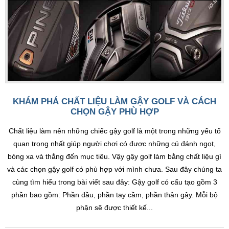
KHÁM PHÁ CHẤT LIỆU LÀM GẬY GOLF VÀ CÁCH
CHỌN GẬY PHÙ HỢP
Chất liệu làm nên những chiếc gậy golf là một trong những yếu tố
quan trọng nhất giúp người chơi có được những cú đánh ngọt,
bóng xa và thẳng đến mục tiêu. Vậy gậy golf làm bằng chất liệu gì
và các chọn gậy golf có phù hợp với mình chưa. Sau đây chúng ta
cùng tìm hiểu trong bài viết sau đây: Gậy golf có cấu tạo gồm 3
phần bao gồm: Phần đầu, phần tay cầm, phần thân gậy. Mỗi bộ
phận sẽ được thiết kế...