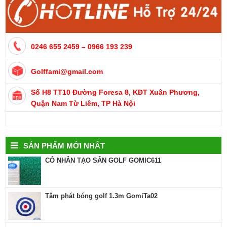
0246 655 2459 – 0966 193 239
Golffami@gmail.com
Số H8 TT10 Đường Foresa 8, KĐT Xuân Phương,
Quận Nam Từ Liêm, TP Hà Nội
SẢN PHẨM MỚI NHẤT
CỎ NHÂN TẠO SÂN GOLF GOMIC611
Tâm phát bóng golf 1.3m GomiTa02