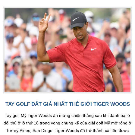
TAY GOLF ĐẮT GIÁ NHẤT THẾ GIỚI TIGER WOODS
Tay golf Mỹ Tiger Woods ăn mừng chiến thắng sau khi đánh bại ở
đối thủ ở lỗ thứ 18 trong vòng chung kế của giải golf Mỹ mở rộng ở
Torrey Pines, San Diego, Tiger Woods đã trở thành cái tên được