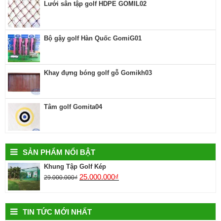
Lưới sân tập golf HDPE GOMIL02
Bộ gậy golf Hàn Quốc GomiG01
Khay đựng bóng golf gỗ Gomikh03
Tâm golf Gomita04
SẢN PHẨM NỔI BẬT
Khung Tập Golf Kép
25.000.000
₫
29.000.000
₫
TIN TỨC MỚI NHẤT