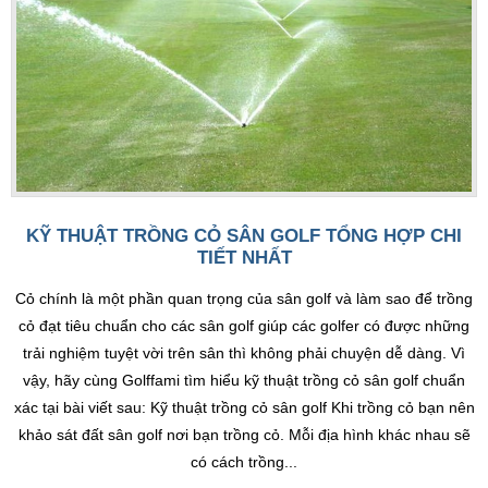
KỸ THUẬT TRỒNG CỎ SÂN GOLF TỔNG HỢP CHI
TIẾT NHẤT
Cỏ chính là một phần quan trọng của sân golf và làm sao để trồng
cỏ đạt tiêu chuẩn cho các sân golf giúp các golfer có được những
trải nghiệm tuyệt vời trên sân thì không phải chuyện dễ dàng. Vì
vậy, hãy cùng Golffami tìm hiểu kỹ thuật trồng cỏ sân golf chuẩn
xác tại bài viết sau: Kỹ thuật trồng cỏ sân golf Khi trồng cỏ bạn nên
khảo sát đất sân golf nơi bạn trồng cỏ. Mỗi địa hình khác nhau sẽ
có cách trồng...