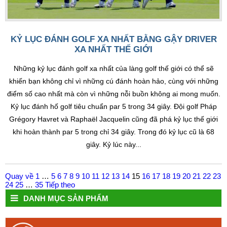
KỶ LỤC ĐÁNH GOLF XA NHẤT BẰNG GẬY DRIVER
XA NHẤT THẾ GIỚI
Những kỷ lục đánh golf xa nhất của làng golf thế giới có thể sẽ
khiến bạn không chỉ vì những cú đánh hoàn hảo, cùng với những
điểm số cao nhất mà còn vì những nỗi buồn không ai mong muốn.
Kỷ lục đánh hố golf tiêu chuẩn par 5 trong 34 giây. Đội golf Pháp
Grégory Havret và Raphaël Jacquelin cũng đã phá kỷ lục thế giới
khi hoàn thành par 5 trong chỉ 34 giây. Trong đó kỷ lục cũ là 68
giây. Kỷ lúc này...
Quay về
1
…
5
6
7
8
9
10
11
12
13
14
15
16
17
18
19
20
21
22
23
24
25
…
35
Tiếp theo
DANH MỤC SẢN PHẨM