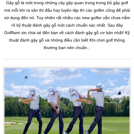
Gậy gỗ là một trong những cây gậy quan trọng trong bộ gậy golf
mà mỗi khi ra sân thi đấu hay luyện tập thì các golfer cũng để phải
sử dụng đến nó. Tuy nhiên rất nhiều các new golfer vẫn chưa nắm
rõ kỹ thuật đánh gậy gỗ một cách chuẩn xác nhất. Sau đây
Golffami xin chia sẻ đến bạn về cách đánh gậy gỗ cơ bản nhất! Kỹ
thuật đánh gậy gỗ và những điều cần biết Khi chơi golf thông
thường bạn nên chuẩn...