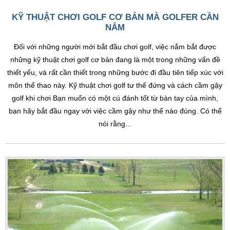
KỸ THUẬT CHƠI GOLF CƠ BẢN MÀ GOLFER CẦN
NẮM
Đối với những người mới bắt đầu chơi golf, việc nắm bắt được
những kỹ thuật chơi golf cơ bản đang là một trong những vấn đề
thiết yếu, và rất cần thiết trong những bước đi đầu tiên tiếp xúc với
môn thể thao này. Kỹ thuật chơi golf tư thế đứng và cách cầm gậy
golf khi chơi Bạn muốn có một cú đánh tốt từ bàn tay của mình,
bạn hãy bắt đầu ngay với việc cầm gậy như thế nào đúng. Có thể
nói rằng...