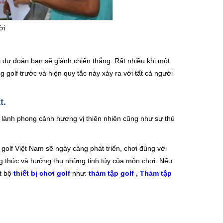
ời
hi dự đoán bạn sẽ giành chiến thắng. Rất nhiều khi một
 golf trước và hiện quy tắc này xảy ra với tất cả người
t.
g lành phong cảnh hương vị thiên nhiên cũng như sự thú
 golf Việt Nam sẽ ngày càng phát triển, chơi đúng với
ởng thức và hưởng thụ những tinh túy của môn chơi. Nếu
ột bộ
thiết bị chơi golf
như:
thảm tập golf
,
Thảm tập