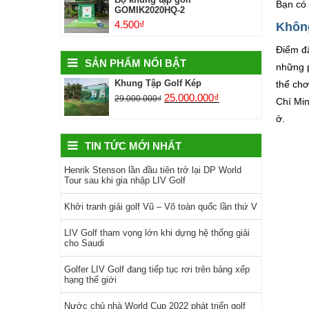
Bạn có
GOMIK2020HQ-2
4.500
₫
Không
Điểm đặ
SẢN PHẨM NỔI BẬT
những p
Khung Tập Golf Kép
thể chơ
25.000.000
₫
29.000.000
₫
Chí Min
ở.
TIN TỨC MỚI NHẤT
Henrik Stenson lần đầu tiên trở lại DP World
Tour sau khi gia nhập LIV Golf
Khởi tranh giải golf Vũ – Võ toàn quốc lần thứ V
LIV Golf tham vọng lớn khi dựng hệ thống giải
cho Saudi
Golfer LIV Golf đang tiếp tục rơi trên bảng xếp
hạng thế giới
Nước chủ nhà World Cup 2022 phát triển golf