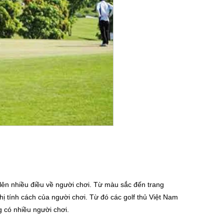
i lên nhiều điều về người chơi. Từ màu sắc đến trang
hị tính cách của người chơi. Từ đó các golf thủ Việt Nam
g có nhiều người chơi.