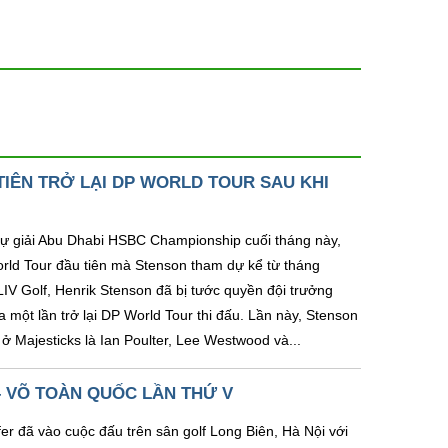
IÊN TRỞ LẠI DP WORLD TOUR SAU KHI
dự giải Abu Dhabi HSBC Championship cuối tháng này,
rld Tour đầu tiên mà Stenson tham dự kể từ tháng
LIV Golf, Henrik Stenson đã bị tước quyền đội trưởng
ột lần trở lại DP World Tour thi đấu. Lần này, Stenson
ở Majesticks là Ian Poulter, Lee Westwood và...
– VÕ TOÀN QUỐC LẦN THỨ V
er đã vào cuộc đấu trên sân golf Long Biên, Hà Nội với