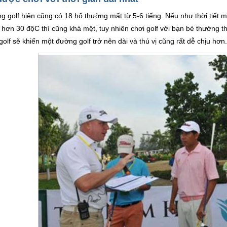
g golf hiện cũng có 18 hố thường mất từ 5-6 tiếng. Nếu như thời tiết 
ết hơn 30 độC thì cũng khá mệt, tuy nhiên chơi golf với bạn bè thưởng 
olf sẽ khiến một đường golf trở nên dài và thú vị cũng rất dễ chịu hơn.