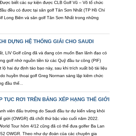
. Được biết các sự kiện được CLB Golf Vũ – Võ tổ chức
 đầu đều có đươc tại sân golf Tân Sơn Nhất (TP Hồ Chí
olf Long Biên và sân golf Tân Sơn Nhất trong những
HI DỰNG HỆ THỐNG GIẢI CHO SAUDI
t, LIV Golf cũng đã và đang còn muốn Ban lãnh đạo có
ờng golf nhờ nguồn tiền từ các Quỹ đầu tư công (PIF)
lộ hai dự định táo bạo này, sau khi trích xuất bộ tài liệu
y do huyền thoại golf Greg Norman sáng lập kiêm chức
g đầu thế...
P TỤC RƠI TRÊN BẢNG XẾP HẠNG THẾ GIỚI
nh viên đấu trường do Saudi đầu tư dự kiến văng khỏi
hế giới (OWGR) đã chốt thứ bậc vào cuối năm 2022.
World Tour hôm 4/12 cũng đã có thể đưa golfer Ba Lan
ứ 52 OWGR. Theo như dự đoán của các chuyên gia