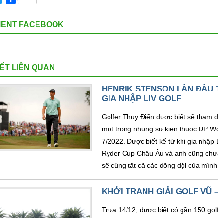
ENT FACEBOOK
IẾT LIÊN QUAN
HENRIK STENSON LẦN ĐẦU T
GIA NHẬP LIV GOLF
Golfer Thụy Điển được biết sẽ tham 
một trong những sự kiện thuộc DP Wo
7/2022. Được biết kể từ khi gia nhập 
Ryder Cup Châu Âu và anh cũng chưa m
sẽ cùng tất cả các đồng đội của mình 
KHỞI TRANH GIẢI GOLF VŨ 
Trưa 14/12, được biết có gần 150 golf