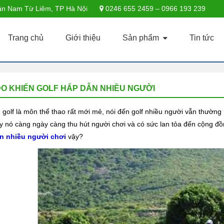
n Nam Từ Liêm, TP Hà Nội
0246 655 2459 – 0966 193 239
Trang chủ
Giới thiệu
Sản phẩm
Tin tức
DO KHIẾN GOLF HẤP DẪN NHIỀU NGƯỜI
 golf là môn thể thao rất mới mẻ, nói đến golf nhiều người vẫn thườn
y nó càng ngày càng thu hút người chơi và có sức lan tỏa đến cộng 
n nhiều người chơi
vậy?