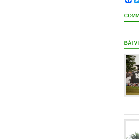
COMM
BÀI V