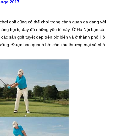
enge 2017
chơi golf cũng có thể chơi trong cảnh quan đa dạng với
cũng hội tụ đầy đủ những yếu tố này. Ở Hà Nội bạn có
các sân golf tuyệt đẹp trên bờ biển và ở thành phố Hồ
dưỡng. Được bao quanh bởi các khu thương mại và nhà