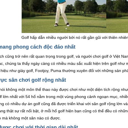
Golf hấp dẫn nhiều người bởi nó rất gần gũi với thiên nhiê
mang phong cách độc đáo nhất
ch cũng trở nên rất quan trọng trong golf, và người chơi golf ở Việt
c, chúng ta thấy ngày càng có nhiều màu sắc xuất hiện trên golf như
hiệu như giày golf, Footjoy, Puma thường xuyên đối với những sản ph
ực sân chơi golf rộng nhất
nói không một môn thể thao này được chơi như một diện tích rộng như g
lf lớn nhất với 54 hố nằm trong một vùng phong cảnh ngoạn mục, nhiề
ng có nhiều dự án golf cũng đã được triển khai với sân golf rộng lớn và 
ng thật sự rất nổi bật, ở mỗi hố golf hiện bạn cũng có thể đều có nhữn
o mà không một sân nào có được.
được chơi với thời gian dài nhất