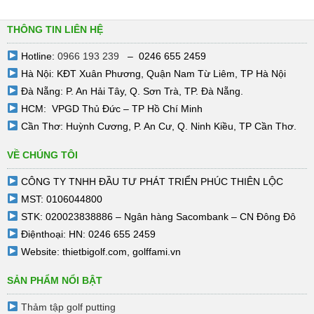
THÔNG TIN LIÊN HỆ
Hotline:
0966 193 239
– 0246 655 2459
Hà Nội: KĐT Xuân Phương, Quận Nam Từ Liêm, TP Hà Nội
Đà Nẵng: P. An Hải Tây, Q. Sơn Trà, TP. Đà Nẵng.
HCM: VPGD Thủ Đức – TP Hồ Chí Minh
Cần Thơ: Huỳnh Cương, P. An Cư, Q. Ninh Kiều, TP Cần Thơ.
VỀ CHÚNG TÔI
CÔNG TY TNHH ĐẦU TƯ PHÁT TRIỂN PHÚC THIÊN LỘC
MST: 0106044800
STK: 020023838886 – Ngân hàng Sacombank – CN Đông Đô
Điệnthoại: HN: 0246 655 2459
Website:
thietbigolf.com
,
golffami.vn
SẢN PHẨM NỔI BẬT
Thảm tập golf putting