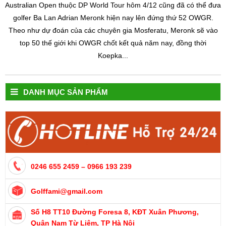
Australian Open thuộc DP World Tour hôm 4/12 cũng đã có thể đưa
golfer Ba Lan Adrian Meronk hiện nay lên đứng thứ 52 OWGR.
Theo như dự đoán của các chuyên gia Mosferatu, Meronk sẽ vào
top 50 thế giới khi OWGR chốt kết quả năm nay, đồng thời
Koepka...
DANH MỤC SẢN PHẨM
0246 655 2459 – 0966 193 239
Golffami@gmail.com
Số H8 TT10 Đường Foresa 8, KĐT Xuân Phương,
Quận Nam Từ Liêm, TP Hà Nội