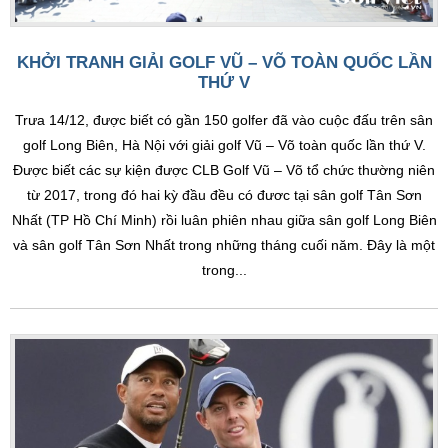
KHỞI TRANH GIẢI GOLF VŨ – VÕ TOÀN QUỐC LẦN
THỨ V
Trưa 14/12, được biết có gần 150 golfer đã vào cuộc đấu trên sân
golf Long Biên, Hà Nội với giải golf Vũ – Võ toàn quốc lần thứ V.
Được biết các sự kiện được CLB Golf Vũ – Võ tổ chức thường niên
từ 2017, trong đó hai kỳ đầu đều có đươc tại sân golf Tân Sơn
Nhất (TP Hồ Chí Minh) rồi luân phiên nhau giữa sân golf Long Biên
và sân golf Tân Sơn Nhất trong những tháng cuối năm. Đây là một
trong...