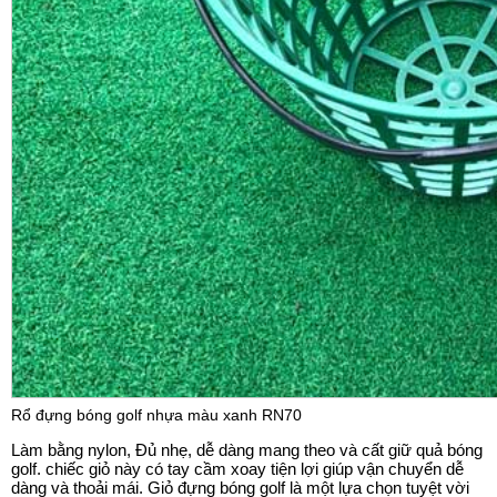
Rổ đựng bóng golf nhựa màu xanh RN70
Làm bằng nylon, Đủ nhẹ, dễ dàng mang theo và cất giữ quả bóng
golf. chiếc giỏ này có tay cầm xoay tiện lợi giúp vận chuyển dễ
dàng và thoải mái. Giỏ đựng bóng golf là một lựa chọn tuyệt vời