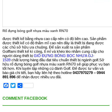
Rổ đựng bóng golf nhựa màu xanh RN70
được thiết kế bằng nhựa cao cấp nên có độ bền cao. Sản phẩm
được thiết kế có độ thẩm mĩ cao nên đây là thiết bị đang được
các chủ sở hữu ưa chuộng. Để sản xuất ra sản phẩm
Golffami thiết kế kì công, tỉ mỉ và khéo léo nhằm cung cấp cho
người dùng thiết bị
GIỎ ĐỰNG BÓNG BỌC NHỰA GJ-
1539
chất lượng hàng đầu đạt tiêu chuẩn thiết bị ngành golf.Sở
hữu rổ đựng bóng golf nhựa màu xanh RN70 sẽ giúp phục vụ bạn
tốt hơn. Khi luyện tập những cú đánh Golf. Để được tư vấn và
báo giá chi tiết, bạn hãy liên hệ theo hotline
0437970279 – 0944
891 896
để nhận được nhiều ưu đãi.
Facebook
Twitter
Share
COMMENT FACEBOOK