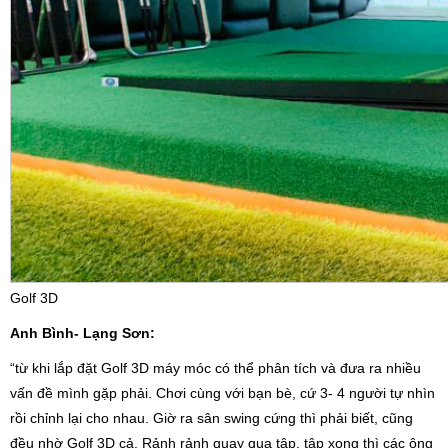
Golf 3D
Anh Bình- Lạng Sơn:
“từ khi lắp đặt Golf 3D máy móc có thể phân tích và đưa ra nhiều
vấn đề mình gặp phải. Chơi cùng với bạn bè, cứ 3- 4 người tự nhìn
rồi chỉnh lại cho nhau. Giờ ra sân swing cứng thì phải biết, cũng
đều nhờ Golf 3D cả. Rảnh rảnh quay qua tập, tập xong thì các ông