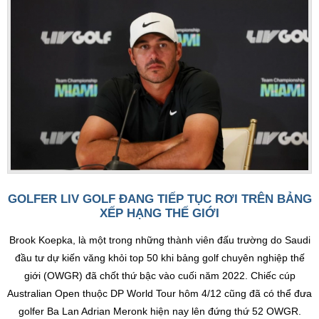
GOLFER LIV GOLF ĐANG TIẾP TỤC RƠI TRÊN BẢNG
XẾP HẠNG THẾ GIỚI
Brook Koepka, là một trong những thành viên đấu trường do Saudi
đầu tư dự kiến văng khỏi top 50 khi bảng golf chuyên nghiệp thế
giới (OWGR) đã chốt thứ bậc vào cuối năm 2022. Chiếc cúp
Australian Open thuộc DP World Tour hôm 4/12 cũng đã có thể đưa
golfer Ba Lan Adrian Meronk hiện nay lên đứng thứ 52 OWGR.