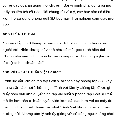
vui vẻ qay qua ăn uống, nói chuyện. Bởi vì mình phải dùng rồi mới
thấy nó tiện ích cỡ nào. Nói chung rất vừa ý, các bác nào có điều
kiện thử sử dụng phòng golf 3D kiểu này. Trải nghiệm cảm giác mới
luôn.”
Anh Hiểu- TP.HCM
“Tôi vừa lắp độ 3 tháng tại vào mùa dịch không có cơ hội ra sân
ngoài trời. Nhìn chung thấy nhà như có một góc xanh hiện đại.
Chơi ở nhà yên tĩnh, muốn lúc nào cũng được. Đồ công nghệ nên
tốc độ spin… chuẩn xác”
anh Việt – CEO Tuấn Việt Center
:
” Anh lúc đầu cứ lăn tăn tập Golf ở sân tập hay phòng tập 3D. Vậy
mà ra sân tập mới 1 hôm ngại đánh với tâm lý chẳng tập được gì.
Mấy hôm sau anh quyết định tập vài buổi ở phòng tập Golf 3D thế
mà ổn hơn hẳn ạ, huấn luyện viên kèm sát sao hơn với có máy đo
điều chỉnh kĩ thuật chuẩn xác nhất.” Anh Việt không phải là người
hướng nội. Nhưng tâm lý anh ấy giống với số đông người từng chơi