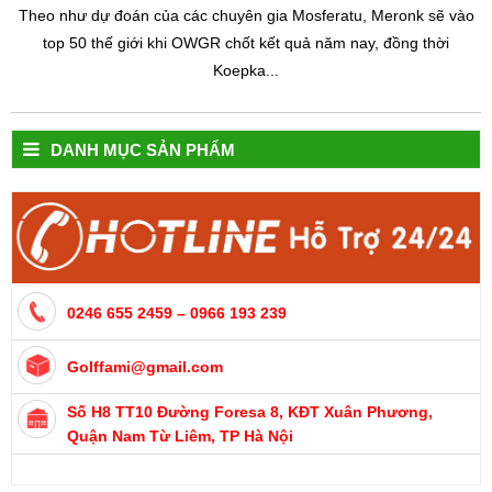
Theo như dự đoán của các chuyên gia Mosferatu, Meronk sẽ vào
top 50 thế giới khi OWGR chốt kết quả năm nay, đồng thời
Koepka...
DANH MỤC SẢN PHẨM
0246 655 2459 – 0966 193 239
Golffami@gmail.com
Số H8 TT10 Đường Foresa 8, KĐT Xuân Phương,
Quận Nam Từ Liêm, TP Hà Nội