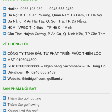
Hotline:
0966 193 239
– 0246 655 2459
Hà Nội: KĐT Xuân Phương, Quận Nam Từ Liêm, TP Hà Nội
Đà Nẵng: P. An Hải Tây, Q. Sơn Trà, TP. Đà Nẵng.
HCM: VPGD Thủ Đức – TP Hồ Chí Minh
Cần Thơ: Huỳnh Cương, P. An Cư, Q. Ninh Kiều, TP Cần Thơ.
VỀ CHÚNG TÔI
CÔNG TY TNHH ĐẦU TƯ PHÁT TRIỂN PHÚC THIÊN LỘC
MST: 0106044800
STK: 020023838886 – Ngân hàng Sacombank – CN Đông Đô
Điệnthoại: HN: 0246 655 2459
Website:
thietbigolf.com
,
golffami.vn
SẢN PHẨM NỔI BẬT
Thảm tập golf putting
Thảm tập golf swing
Khung lưới tập golf