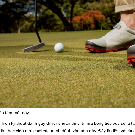
ào tâm mặt gậy
 hiện kỹ thuật đánh gậy driver chuẩn thì vị trí mà bóng tiếp xúc sẽ là 
ẫn học viên mới chơi của mình đánh vào tâm gậy. Đây là điều vô cùng 