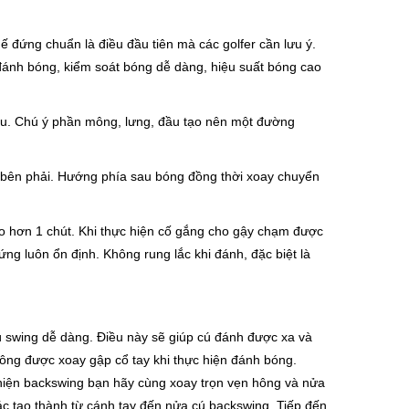
hế đứng chuẩn là điều đầu tiên mà các golfer cần lưu ý.
 đánh bóng, kiểm soát bóng dễ dàng, hiệu suất bóng cao
êu. Chú ý phần mông, lưng, đầu tạo nên một đường
ề bên phải. Hướng phía sau bóng đồng thời xoay chuyển
o hơn 1 chút. Khi thực hiện cố gắng cho gậy chạm được
ng luôn ổn định. Không rung lắc khi đánh, đặc biệt là
cú swing dễ dàng. Điều này sẽ giúp cú đánh được xa và
hông được xoay gập cổ tay khi thực hiện đánh bóng.
 hiện backswing bạn hãy cùng xoay trọn vẹn hông và nửa
ác tạo thành từ cánh tay đến nửa cú backswing. Tiếp đến