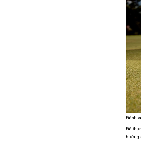
Đánh v
Để thực
hướng d