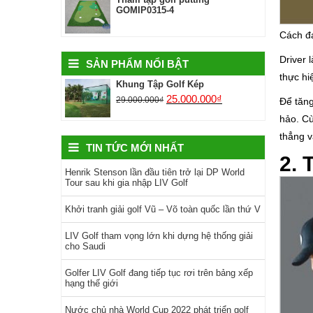
GOMIP0315-4
Cách đá
Driver 
SẢN PHẨM NỔI BẬT
thực hi
Khung Tập Golf Kép
25.000.000
₫
29.000.000
₫
Để tăng
hảo. Cù
thẳng v
TIN TỨC MỚI NHẤT
2.
Henrik Stenson lần đầu tiên trở lại DP World
Tour sau khi gia nhập LIV Golf
Khởi tranh giải golf Vũ – Võ toàn quốc lần thứ V
LIV Golf tham vọng lớn khi dựng hệ thống giải
cho Saudi
Golfer LIV Golf đang tiếp tục rơi trên bảng xếp
hạng thế giới
Nước chủ nhà World Cup 2022 phát triển golf