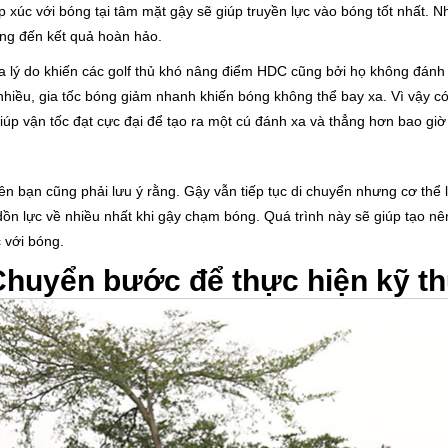
tiếp xúc với bóng tại tâm mặt gậy sẽ giúp truyền lực vào bóng tốt nhất
ng đến kết quả hoàn hảo.
a lý do khiến các golf thủ khó nâng điểm HDC cũng bởi họ không đánh
hiều, gia tốc bóng giảm nhanh khiến bóng không thể bay xa. Vì vậy có
úp vận tốc đạt cực đại để tạo ra một cú đánh xa và thẳng hơn bao giờ 
ên bạn cũng phải lưu ý rằng. Gậy vẫn tiếp tục di chuyển nhưng cơ thể
 dồn lực về nhiều nhất khi gậy chạm bóng. Quá trình này sẽ giúp tạo n
c với bóng.
Chuyển bước để thực hiện kỹ thu