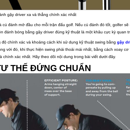
nh gậy driver xa và thẳng chính xác nhất
là cú đánh mở đầu cho mỗi trận đấu golf. Nếu cú đánh đó tốt, golfer sẽ 
ện đánh bóng bằng gậy driver đúng kỹ thuật là một khâu cực kỳ quan t
 độ chính xác và khoảng cách khi sử dụng kỹ thuật swing bằng
gậy dr
ng với đó, khi thực hiện swing phải thoải mái nhất, bằng cách xoay cơ 
à chính xác nhất. Hãy theo dõi nội dung trong bài viết dưới đây.
TƯ THẾ ĐỨNG CHUẨN