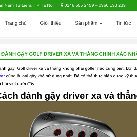
n Nam Từ Liêm, TP Hà Nội
0246 655 2459 – 0966 193 239
Trang chủ
Giới thiệu
Sản phẩm
Tin tức
 ĐÁNH GẬY GOLF DRIVER XA VÀ THẲNG CHÍNH XÁC NH
nh gậy Golf driver xa và thẳng không phải golfer nào cũng biết. Bởi đ
ver
cũng là loại gậy khó sử dụng nhất. Để có thể thực hiện được kỹ th
 bài viết dưới đây.
Cách đánh gậy driver xa và thẳn