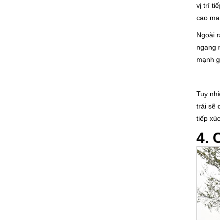
vị trí 
cao ma
Ngoài r
ngang n
mạnh gi
Tuy nhi
trái sẽ
tiếp xú
4. 