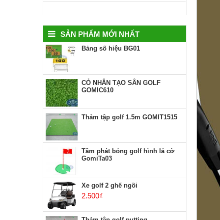
SẢN PHẨM MỚI NHẤT
Bảng số hiệu BG01
CỎ NHÂN TẠO SÂN GOLF
GOMIC610
Thảm tập golf 1.5m GOMIT1515
Tâm phát bóng golf hình lá cờ
GomiTa03
Xe golf 2 ghế ngồi
2.500
₫
Thảm tập golf putting