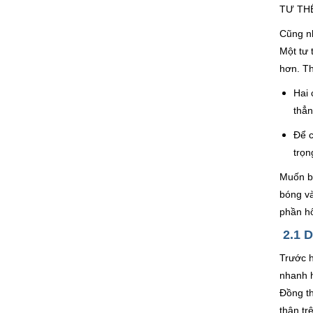
TƯ TH
Cũng nh
Một tư 
hơn. Th
Hai 
thẳn
Để c
trọn
Muốn bó
bóng và
phần hô
2.1 D
Trước h
nhanh h
Đồng th
thân tr