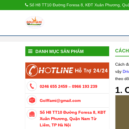
Số H8 TT10 Đường Foresa 8, KĐT Xuân Phương, Quậ
CÁCH
DANH MỤC SẢN PHẨM
Cách đá
vậy
Dri
theo dõi
0246 655 2459 – 0966 193 239
1. 
Golffami@gmail.com
Số H8 TT10 Đường Foresa 8, KĐT
Xuân Phương, Quận Nam Từ
Liêm, TP Hà Nội