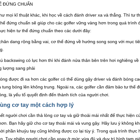
Ế ĐỨNG CHUẨN
ư mọi kĩ thuật khác, khi học về cách đánh driver xa và thẳng. Thì tư t
thế đứng chuẩn sẽ giúp cho các golfer vững vàng hơn trong quá trình
ực hiện tư thế đứng chuẩn theo các dưới đây:
chân dang rộng bằng vai, cơ thể đứng về hướng song song với mục ti
g.
ú backswing có lực hơn thì khi đánh nửa thân bên trên hơi nghiêng v
g lượng sang phải
ng được đi xa hơn các golfer có thể dùng gậy driver và đánh bóng ca
 tung bóng lên không trung. Ngoài ra, các golfer cần đảm bảo tư thế đứ
ng, là yếu tố quyết định đến thành tích của người chơi.
ùng cơ tay một cách hợp lý
ết người chơi cần thả lỏng cơ tay và giữ thoải mái nhất để thực hiện 
ơn. Bạn hãy giữ cho cơ tay thoải mái và vung gậy. Hãy lưu ý không k
ời phần khuỷu tay cũng không được co lại tùy ý. Trong quá trình thực
ên. Tuy nhiên người chơi cần xoay ở mức vừa đủ và duy trì hình tam gi