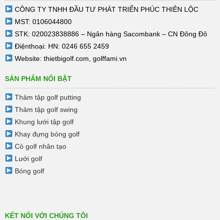
CÔNG TY TNHH ĐẦU TƯ PHÁT TRIỂN PHÚC THIÊN LỘC
MST: 0106044800
STK: 020023838886 – Ngân hàng Sacombank – CN Đông Đô
Điệnthoại: HN: 0246 655 2459
Website:
thietbigolf.com
,
golffami.vn
SẢN PHẨM NỔI BẬT
Thảm tập golf putting
Thảm tập golf swing
Khung lưới tập golf
Khay đựng bóng golf
Cỏ golf nhân tạo
Lưới golf
Bóng golf
KẾT NỐI VỚI CHÚNG TÔI