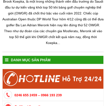
Brook Koepka, là một trong những thành viên đấu trường do Saudi
đầu tư dự kiến văng khỏi top 50 khi bảng golf chuyên nghiệp thế
giới (OWGR) đã chốt thứ bậc vào cuối năm 2022. Chiếc cúp
Australian Open thuộc DP World Tour hôm 4/12 cũng đã có thể đưa
golfer Ba Lan Adrian Meronk hiện nay lên đứng thứ 52 OWGR.
Theo như dự đoán của các chuyên gia Mosferatu, Meronk sẽ vào
top 50 thế giới khi OWGR chốt kết quả năm nay, đồng thời
Koepka...
DANH MỤC SẢN PHẨM
0246 655 2459 – 0966 193 239