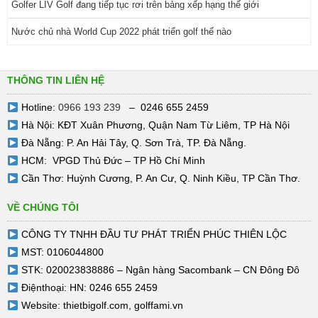
Golfer LIV Golf đang tiếp tục rơi trên bảng xếp hạng thế giới
Nước chủ nhà World Cup 2022 phát triển golf thế nào
THÔNG TIN LIÊN HỆ
Hotline:
0966 193 239
– 0246 655 2459
Hà Nội: KĐT Xuân Phương, Quận Nam Từ Liêm, TP Hà Nội
Đà Nẵng: P. An Hải Tây, Q. Sơn Trà, TP. Đà Nẵng.
HCM: VPGD Thủ Đức – TP Hồ Chí Minh
Cần Thơ: Huỳnh Cương, P. An Cư, Q. Ninh Kiều, TP Cần Thơ.
VỀ CHÚNG TÔI
CÔNG TY TNHH ĐẦU TƯ PHÁT TRIỂN PHÚC THIÊN LỘC
MST: 0106044800
STK: 020023838886 – Ngân hàng Sacombank – CN Đông Đô
Điệnthoại: HN: 0246 655 2459
Website:
thietbigolf.com
,
golffami.vn