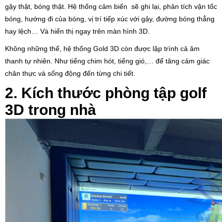
gậy thật, bóng thật. Hệ thống cảm biến sẽ ghi lại, phân tích vận tốc
bóng, hướng đi của bóng, vị trí tiếp xúc với gậy, đường bóng thẳng
hay lệch… Và hiển thị ngay trên màn hình 3D.
Không những thế, hệ thống Gold 3D còn được lập trình cả âm
thanh tự nhiên. Như tiếng chim hót, tiếng gió,… để tăng cảm giác
chân thực và sống động đến từng chi tiết.
2. Kích thước phòng tập golf
3D trong nhà