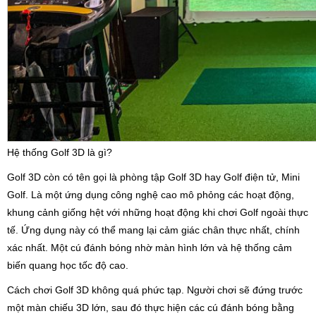
Hệ thống Golf 3D là gì?
Golf 3D còn có tên gọi là phòng tập Golf 3D hay Golf điện tử, Mini
Golf. Là một ứng dụng công nghệ cao mô phỏng các hoạt động,
khung cảnh giống hệt với những hoạt động khi chơi Golf ngoài thực
tế. Ứng dụng này có thể mang lại cảm giác chân thực nhất, chính
xác nhất. Một cú đánh bóng nhờ màn hình lớn và hệ thống cảm
biến quang học tốc độ cao.
Cách chơi Golf 3D không quá phức tạp. Người chơi sẽ đứng trước
một màn chiếu 3D lớn, sau đó thực hiện các cú đánh bóng bằng