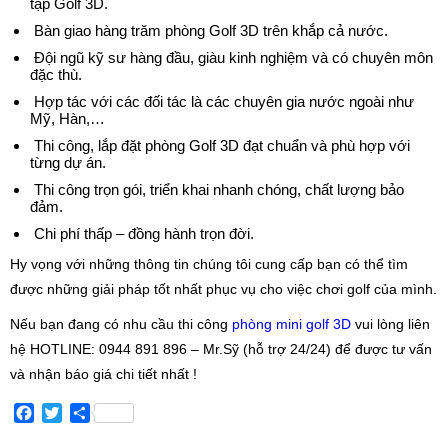
tập Golf 3D.
Bàn giao hàng trăm phòng Golf 3D trên khắp cả nước.
Đội ngũ kỹ sư hàng đầu, giàu kinh nghiệm và có chuyên môn
đặc thù.
Hợp tác với các đối tác là các chuyên gia nước ngoài như
Mỹ, Hàn,…
Thi công, lắp đặt phòng Golf 3D đạt chuẩn và phù hợp với
từng dự án.
Thi công trọn gói, triển khai nhanh chóng, chất lượng bảo
đảm.
Chi phí thấp – đồng hành trọn đời.
Hy vọng với những thông tin chúng tôi cung cấp bạn có thể tìm
được những giải pháp tốt nhất phục vụ cho việc chơi golf của mình.
Nếu bạn đang có nhu cầu thi công
phòng mini golf 3D
vui lòng liên
hệ HOTLINE: 0944 891 896 – Mr.Sỹ (hỗ trợ 24/24) để được tư vấn
và nhận báo giá chi tiết nhất !
Facebook
Twitter
Share