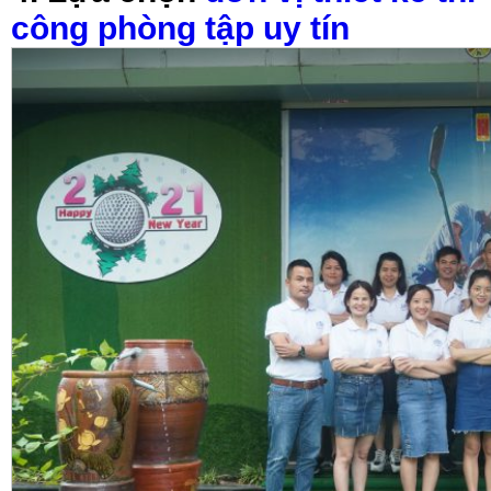
công phòng tập uy tín