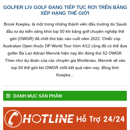
GOLFER LIV GOLF ĐANG TIẾP TỤC RƠI TRÊN BẢNG
XẾP HẠNG THẾ GIỚI
Brook Koepka, là một trong những thành viên đấu trường do Saudi
đầu tư dự kiến văng khỏi top 50 khi bảng golf chuyên nghiệp thế
giới (OWGR) đã chốt thứ bậc vào cuối năm 2022. Chiếc cúp
Australian Open thuộc DP World Tour hôm 4/12 cũng đã có thể đưa
golfer Ba Lan Adrian Meronk hiện nay lên đứng thứ 52 OWGR.
Theo như dự đoán của các chuyên gia Mosferatu, Meronk sẽ vào
top 50 thế giới khi OWGR chốt kết quả năm nay, đồng thời
Koepka...
DANH MỤC SẢN PHẨM