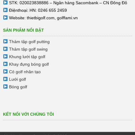
STK: 020023838886 – Ngân hàng Sacombank – CN Đông Đô
Điệnthoại: HN: 0246 655 2459
Website:
thietbigolf.com
,
golffami.vn
SẢN PHẨM NỔI BẬT
Thảm tập golf putting
Thảm tập golf swing
Khung lưới tập golf
Khay đựng bóng golf
Cỏ golf nhân tạo
Lưới golf
Bóng golf
KẾT NỐI VỚI CHÚNG TÔI