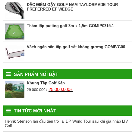
ĐẶC ĐIỂM GẬY GOLF NAM TAYLORMADE TOUR
PREFERRED EF WEDGE
Thảm tập putting golf 3m x 1,5m GOMIP0315-1
Vách ngăn sân tập golf sắt không gương GOMIVG06
SẢN PHẨM NỔI BẬT
Khung Tập Golf Kép
25.000.000
₫
29.000.000
₫
TIN TỨC MỚI NHẤT
Henrik Stenson lần đầu tiên trở lại DP World Tour sau khi gia nhập LIV
Golf