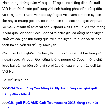
Nam trong những năm vừa qua. Từng bước khẳng định tên tuổi
Việt Nam ở bộ môn golf cùng với định hướng phát triển đúng đắn
và xứng tầm. Thành viên đội tuyển golf Việt Nam làm nên kỳ tích
lần này là những golf thủ có thành tích xuất sắc nhất giải Vinpearl
WAGC Vietnam tổ chức tại sân Vinpearl Golf Nam Hội An vào tháng
7 vừa qua. Vinpearl Golf – đơn vị tổ chức giải đã đồng hành xuyên
suốt với các golf thủ trong quá trình tập luyện, ra quân và đài thọ
toàn bộ chuyến du đấu tại Malaysia.
Cùng với kinh nghiệm tổ chức, tham gia các giải golf lớn trong và
ngoài nước, Vinpearl Golf cũng không ngừng có được những chiến
lược bài bản và bền vững vì sự phát triển của phong trào golf tại
Việt Nam.
Bài viết liên quan:
>>>
PGA Tour cùng Yao Ming tái lập hệ thống các giải golf
hàng đầu châu Á
>>>
Giải golf FLC AMD Golf Tournament 2018 đang thu hút