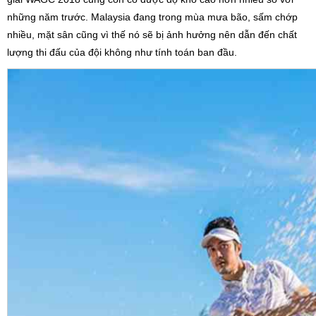
những năm trước. Malaysia đang trong mùa mưa bão, sấm chớp
nhiều, mặt sân cũng vì thế nó sẽ bị ảnh hưởng nên dẫn đến chất
lượng thi đấu của đội không như tính toán ban đầu.