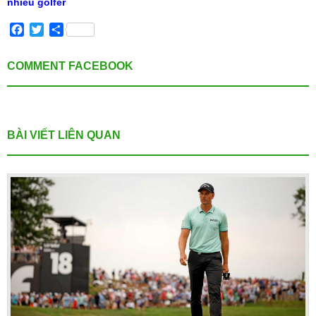
nhiều golfer
Facebook
Twitter
Share
COMMENT FACEBOOK
BÀI VIẾT LIÊN QUAN