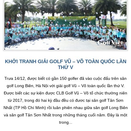
KHỞI TRANH GIẢI GOLF VŨ – VÕ TOÀN QUỐC LẦN
THỨ V
Trưa 14/12, được biết có gần 150 golfer đã vào cuộc đấu trên sân
golf Long Biên, Hà Nội với giải golf Vũ – Võ toàn quốc lần thứ V.
Được biết các sự kiện được CLB Golf Vũ – Võ tổ chức thường niên
từ 2017, trong đó hai kỳ đầu đều có đươc tại sân golf Tân Sơn
Nhất (TP Hồ Chí Minh) rồi luân phiên nhau giữa sân golf Long Biên
và sân golf Tân Sơn Nhất trong những tháng cuối năm. Đây là một
trong...