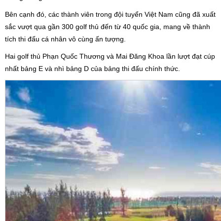
Bên cạnh đó, các thành viên trong đội tuyển Việt Nam cũng đã xuất
sắc vượt qua gần 300 golf thủ đến từ 40 quốc gia, mang về thành
tích thi đấu cá nhân vô cùng ấn tượng.
Hai golf thủ Phạn Quốc Thương và Mai Đăng Khoa lần lượt đạt cúp
nhất bảng E và nhì bảng D của bảng thi đấu chính thức.