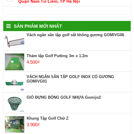
Quận Nam Từ Liêm, TP Hà Nội
SẢN PHẨM MỚI NHẤT
Vách ngăn sân tập golf sắt không gương GOMIVG06
Thảm tập Golf Putting 3m x 1.2m
4.500
₫
VÁCH NGĂN SÂN TẬP GOLF INOX CÓ GƯƠNG
GOMIVG01
GIỎ ĐỰNG BÓNG GOLF NHỰA Gomijo2
Khung Tập Golf Chữ Z
3.900
₫