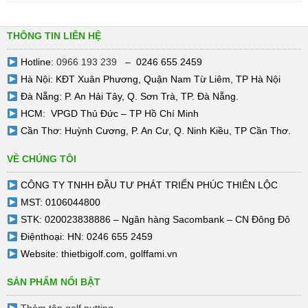
THÔNG TIN LIÊN HỆ
Hotline:
0966 193 239
– 0246 655 2459
Hà Nội: KĐT Xuân Phương, Quận Nam Từ Liêm, TP Hà Nội
Đà Nẵng: P. An Hải Tây, Q. Sơn Trà, TP. Đà Nẵng.
HCM: VPGD Thủ Đức – TP Hồ Chí Minh
Cần Thơ: Huỳnh Cương, P. An Cư, Q. Ninh Kiều, TP Cần Thơ.
VỀ CHÚNG TÔI
CÔNG TY TNHH ĐẦU TƯ PHÁT TRIỂN PHÚC THIÊN LỘC
MST: 0106044800
STK: 020023838886 – Ngân hàng Sacombank – CN Đông Đô
Điệnthoại: HN: 0246 655 2459
Website:
thietbigolf.com
,
golffami.vn
SẢN PHẨM NỔI BẬT