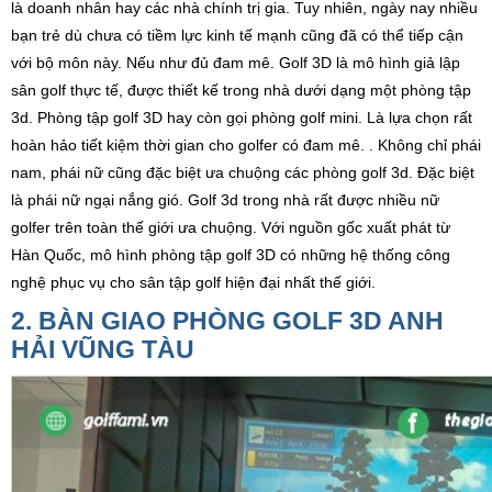
là doanh nhân hay các nhà chính trị gia. Tuy nhiên, ngày nay nhiều
bạn trẻ dù chưa có tiềm lực kinh tế mạnh cũng đã có thể tiếp cận
với bộ môn này. Nếu như đủ đam mê. Golf 3D là mô hình giả lập
sân golf thực tế, được thiết kế trong nhà dưới dạng một phòng tập
3d. Phòng tập golf 3D hay còn gọi phòng golf mini. Là lựa chọn rất
hoàn hảo tiết kiệm thời gian cho golfer có đam mê. . Không chỉ phái
nam, phái nữ cũng đặc biệt ưa chuộng các phòng golf 3d. Đặc biệt
là phái nữ ngại nắng gió. Golf 3d trong nhà rất được nhiều nữ
golfer trên toàn thế giới ưa chuộng. Với nguồn gốc xuất phát từ
Hàn Quốc, mô hình phòng tập golf 3D có những hệ thống công
nghệ phục vụ cho sân tập golf hiện đại nhất thế giới.
2. BÀN GIAO PHÒNG GOLF 3D ANH
HẢI VŨNG TÀU