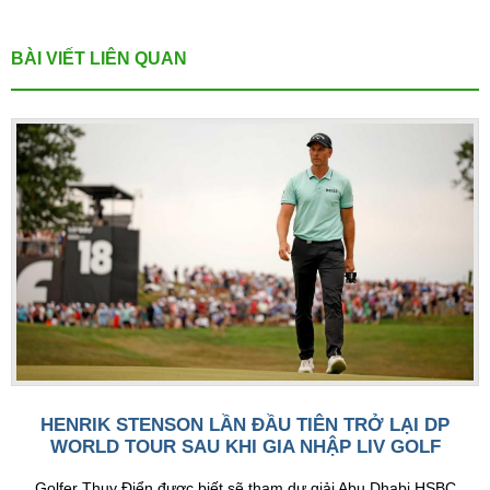
BÀI VIẾT LIÊN QUAN
HENRIK STENSON LẦN ĐẦU TIÊN TRỞ LẠI DP
WORLD TOUR SAU KHI GIA NHẬP LIV GOLF
Golfer Thụy Điển được biết sẽ tham dự giải Abu Dhabi HSBC