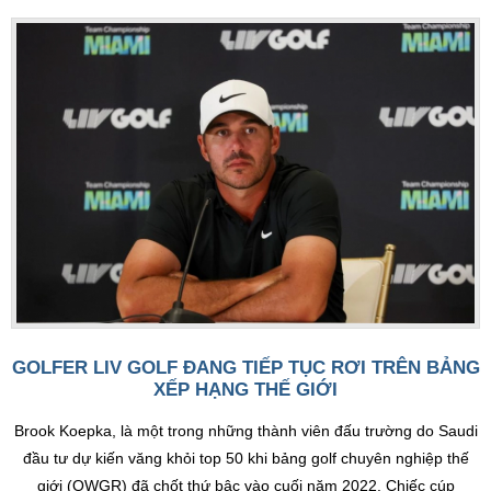
GOLFER LIV GOLF ĐANG TIẾP TỤC RƠI TRÊN BẢNG
XẾP HẠNG THẾ GIỚI
Brook Koepka, là một trong những thành viên đấu trường do Saudi
đầu tư dự kiến văng khỏi top 50 khi bảng golf chuyên nghiệp thế
giới (OWGR) đã chốt thứ bậc vào cuối năm 2022. Chiếc cúp