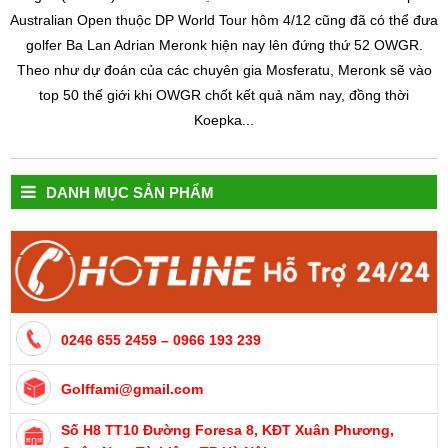
Australian Open thuộc DP World Tour hôm 4/12 cũng đã có thể đưa
golfer Ba Lan Adrian Meronk hiện nay lên đứng thứ 52 OWGR.
Theo như dự đoán của các chuyên gia Mosferatu, Meronk sẽ vào
top 50 thế giới khi OWGR chốt kết quả năm nay, đồng thời
Koepka...
DANH MỤC SẢN PHẨM
0246 655 2459 – 0966 193 239
Golffami@gmail.com
Số H8 TT10 Đường Foresa 8, KĐT Xuân Phương,