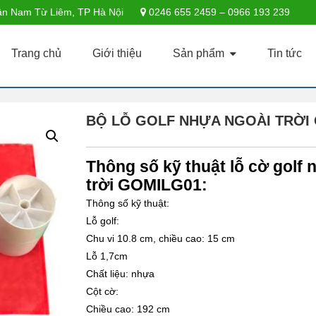
n Nam Từ Liêm, TP Hà Nội
0246 655 2459 – 0966 193 239
Trang chủ
Giới thiệu
Sản phẩm
Tin tức
BỘ LỖ GOLF NHỰA NGOÀI TRỜI
Thông số kỹ thuật lỗ cờ golf 
trời GOMILG01:
Thông số kỹ thuật:
Lỗ golf:
Chu vi 10.8 cm, chiều cao: 15 cm
Lỗ 1,7cm
Chất liệu: nhựa
Cột cờ:
Chiều cao: 192 cm