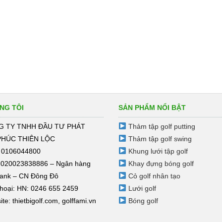
NG TÔI
SẢN PHẨM NỔI BẬT
 TY TNHH ĐẦU TƯ PHÁT
Thảm tập golf putting
PHÚC THIÊN LỘC
Thảm tập golf swing
 0106044800
Khung lưới tập golf
 020023838886 – Ngân hàng
Khay đựng bóng golf
ank – CN Đông Đô
Cỏ golf nhân tạo
hoại: HN: 0246 655 2459
Lưới golf
ite:
thietbigolf.com
,
golffami.vn
Bóng golf