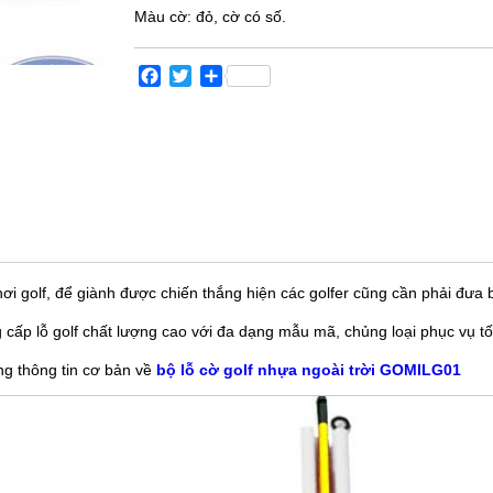
Màu cờ: đỏ, cờ có số.
Facebook
Twitter
Share
 chơi golf, để giành được chiến thắng hiện các golfer cũng cần phải đưa b
g cấp lỗ golf chất lượng cao với đa dạng mẫu mã, chủng loại phục vụ t
ng thông tin cơ bản về
bộ lỗ cờ golf nhựa ngoài trời GOMILG01