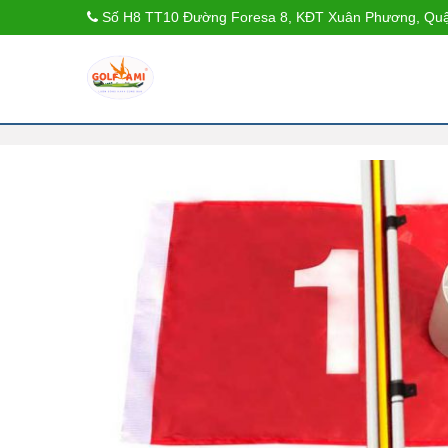
Số H8 TT10 Đường Foresa 8, KĐT Xuân Phương, Quậ