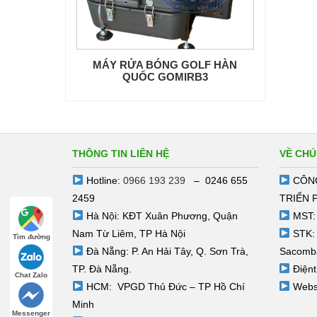
MÁY RỬA BÓNG GOLF HÀN
QUỐC GOMIRB3
THÔNG TIN LIÊN HỆ
VỀ CHÚ
Hotline:
0966 193 239
– 0246 655
CÔNG
2459
TRIỂN 
Hà Nội: KĐT Xuân Phương, Quận
MST:
Nam Từ Liêm, TP Hà Nội
STK:
Tìm đường
Đà Nẵng: P. An Hải Tây, Q. Sơn Trà,
Sacomb
TP. Đà Nẵng.
Điệnt
Chat Zalo
HCM: VPGD Thủ Đức – TP Hồ Chí
Webs
Minh
Messenger